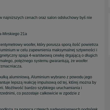
w najniższych cenach oraz salon odsłuchowy byś nie
ra-Mirskiego 21a
tymetrowy woofer, który porusza sporą ilość powietrza
 aluminium w celu zapewnienia maksymalnej sztywności i
gnetyczny spaja 4-warstwową cewkę drgającą o długich
małego, potężnego systemu gwarantują, że woofer
wzmacniacza.
pułką aluminiową. Aluminium wybrano z powodu jego
antuje lepszą reakcję impulsową od tej, której można by
rii. Możliwość bardzo szybkiego uruchamiania i
rzednimi, co pozostaje całkowicie w zgodzie z
 podłoża za pomocą czterech nadwymiarowych podpórek