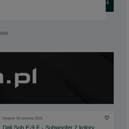
Szukaj
ichów
Dodane
06 sierpnia 2026
Dali Sub E-9 F - Subwoofer 2 kolory