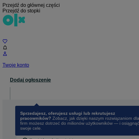
Przejdź do głównej części
Przejdź do stopki
Czat
Twoje konto
Dodaj ogłoszenie
Dla biznesu
opens in a new tab
Sprzedajesz, oferujesz usługi lub rekrutujesz
pracowników?
Zobacz, jak dzięki naszym rozwiązaniom dl
firm możesz dotrzeć do milionów użytkowników — i osiągną
swoje cele.