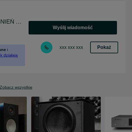
GŁOŚNIKI SYSTEMY NAGŁOŚNIEŃ AKUSTYKA
Wyślij wiadomość
Pokaż
xxx xxx xxx
ane
i
k działają
Zobacz wszystkie