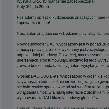
Wysyłka GRATIS (pancernie zabezpieczona)
Raty 0% (do 20rat)
Posiadamy sprzęt kilkudziesięciu znaczących marek 
kupował w ciemno!
Nasz salon znajduje się w Będzinie przy ulicy Kanto
Nowy subwoofer DALI wyposażony jest w ponad 20-cen
z mocą i precyzją. Stożek wykonany jest z czystego
odpowiedniej obudowy. Co więcej, mocny system ma
uderzeniach. Podsumowując, możliwości tego wytrzy
zawsze będzie podążał za sygnałem wysyłanym ze 
Głośnik DALI SUB E-9 F wyposażono w głośnik z ko
sztywności, a jednocześnie niewielkiej wagi, co gwar
się było zwykle spodziewać od subwoofera tej katego
wyłączania umożliwia łatwą integrację z głośnikami p
wyznawaną w DALI filozofią budowy głośników.
Cała obudowa została skutecznie odseparowana od