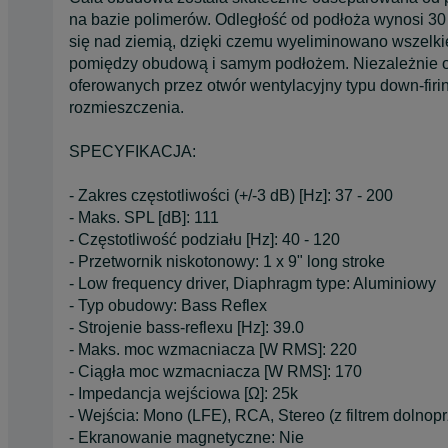
na bazie polimerów. Odległość od podłoża wynosi 30
się nad ziemią, dzięki czemu wyeliminowano wszelkie
pomiędzy obudową i samym podłożem. Niezależnie od 
oferowanych przez otwór wentylacyjny typu down-firi
rozmieszczenia.
SPECYFIKACJA:
- Zakres częstotliwości (+/-3 dB) [Hz]: 37 - 200
- Maks. SPL [dB]: 111
- Częstotliwość podziału [Hz]: 40 - 120
- Przetwornik niskotonowy: 1 x 9" long stroke
- Low frequency driver, Diaphragm type: Aluminiowy
- Typ obudowy: Bass Reflex
- Strojenie bass-reflexu [Hz]: 39.0
- Maks. moc wzmacniacza [W RMS]: 220
- Ciągła moc wzmacniacza [W RMS]: 170
- Impedancja wejściowa [Ω]: 25k
- Wejścia: Mono (LFE), RCA, Stereo (z filtrem dolno
- Ekranowanie magnetyczne: Nie