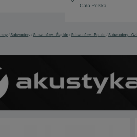
lumny
Subwoofery
Subwoofery - Śląskie
Subwoofery - Będzin
Subwoofery - Gz