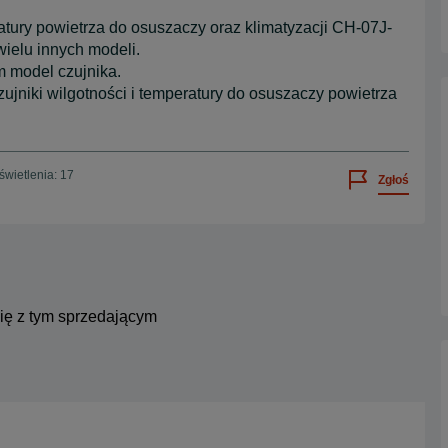
atury powietrza do osuszaczy oraz klimatyzacji CH-07J-
ielu innych modeli.
m model czujnika.
ujniki wilgotności i temperatury do osuszaczy powietrza
wietlenia: 17
Zgłoś
się z tym sprzedającym