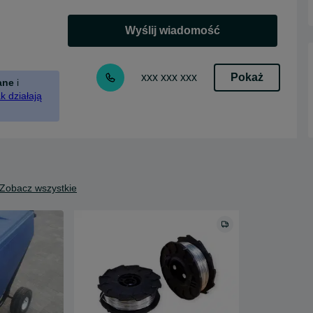
Wyślij wiadomość
Pokaż
xxx xxx xxx
ane
i
k działają
Zobacz wszystkie