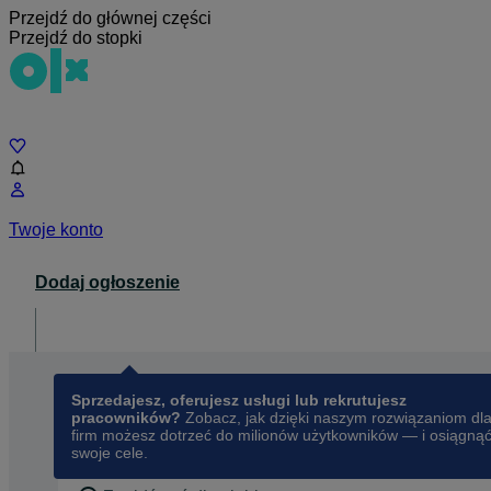
Przejdź do głównej części
Przejdź do stopki
Czat
Twoje konto
Dodaj ogłoszenie
Dla biznesu
opens in a new tab
Sprzedajesz, oferujesz usługi lub rekrutujesz
pracowników?
Zobacz, jak dzięki naszym rozwiązaniom dl
firm możesz dotrzeć do milionów użytkowników — i osiągną
swoje cele.