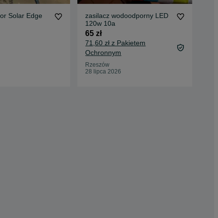
or Solar Edge
zasilacz wodoodporny LED
Zas
120w 10a
80 
65 zł
71,60 zł z Pakietem
Ochronnym
Jast
20 
Rzeszów
28 lipca 2026