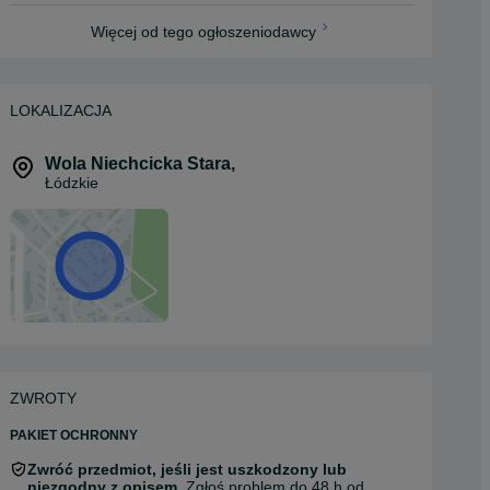
Więcej od tego ogłoszeniodawcy
LOKALIZACJA
Wola Niechcicka Stara
,
Łódzkie
ZWROTY
PAKIET OCHRONNY
Zwróć przedmiot, jeśli jest uszkodzony lub
niezgodny z opisem.
Zgłoś problem do 48 h od