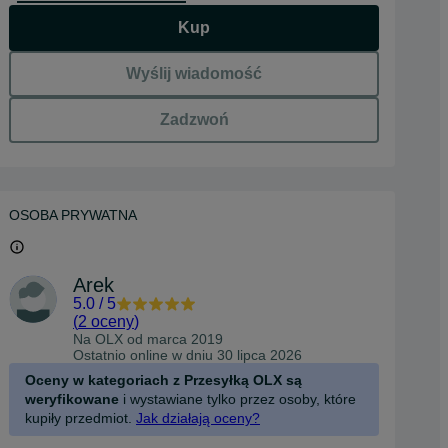
Kup
Wyślij wiadomość
Zadzwoń
OSOBA PRYWATNA
Arek
5.0
/
5
(
2 oceny
)
Na OLX od
marca 2019
Ostatnio online w dniu 30 lipca 2026
Oceny w kategoriach z Przesyłką OLX są
weryfikowane
i wystawiane tylko przez osoby, które
kupiły przedmiot.
Jak działają oceny?