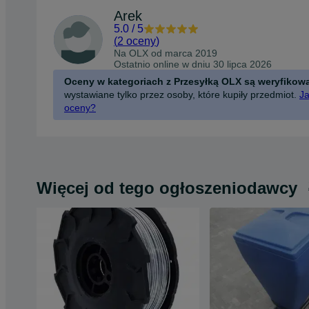
Arek
5.0
/
5
(
2 oceny
)
Na OLX od
marca 2019
Ostatnio online w dniu 30 lipca 2026
Oceny w kategoriach z Przesyłką OLX są weryfikow
wystawiane tylko przez osoby, które kupiły przedmiot.
Ja
oceny?
Więcej od tego ogłoszeniodawcy