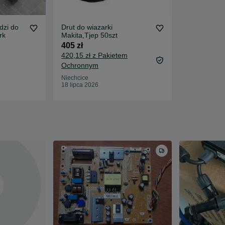
dzi do
Drut do wiazarki
rk
Makita,Tjep 50szt
405 zł
420,15 zł z Pakietem
Ochronnym
Niechcice
18 lipca 2026