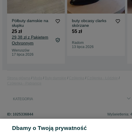
Półbuty damskie na
buty obcasy clarks
słupku
skórzane
25 zł
55 zł
29,38 zł z Pakietem
Ochronnym
Radom
13 lipca 2026
Wieruszów
17 lipca 2026
Strona główna
Moda
Buty damskie
Czółenka
Czółenka - Łódzkie
Czółenka - Pabianice
KATEGORIA
ID:
1025336844
Wyświetlenia: 
Dbamy o Twoją prywatność