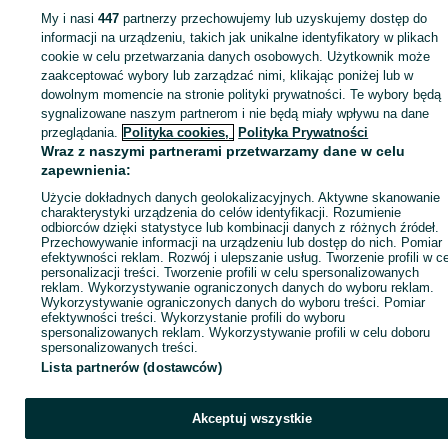
My i nasi
447
partnerzy przechowujemy lub uzyskujemy dostęp do
Zaloguj się lub załóż konto na OLX, aby skontaktować się z t
informacji na urządzeniu, takich jak unikalne identyfikatory w plikach
sprzedającym
cookie w celu przetwarzania danych osobowych. Użytkownik może
zaakceptować wybory lub zarządzać nimi, klikając poniżej lub w
dowolnym momencie na stronie polityki prywatności. Te wybory będą
sygnalizowane naszym partnerom i nie będą miały wpływu na dane
Zaloguj się / Załóż konto
przeglądania.
Polityka cookies,
Polityka Prywatności
Wraz z naszymi partnerami przetwarzamy dane w celu
Kup
zapewnienia:
Użycie dokładnych danych geolokalizacyjnych. Aktywne skanowanie
charakterystyki urządzenia do celów identyfikacji. Rozumienie
odbiorców dzięki statystyce lub kombinacji danych z różnych źródeł.
Przechowywanie informacji na urządzeniu lub dostęp do nich. Pomiar
efektywności reklam. Rozwój i ulepszanie usług. Tworzenie profili w c
personalizacji treści. Tworzenie profili w celu spersonalizowanych
reklam. Wykorzystywanie ograniczonych danych do wyboru reklam.
Wykorzystywanie ograniczonych danych do wyboru treści. Pomiar
efektywności treści. Wykorzystanie profili do wyboru
spersonalizowanych reklam. Wykorzystywanie profili w celu doboru
spersonalizowanych treści.
Lista partnerów (dostawców)
Akceptuj wszystkie