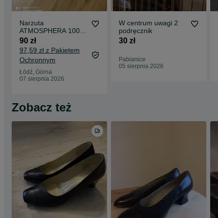
Narzuta
W centrum uwagi 2
ATMOSPHERA 100%
podręcznik
bawełna
90 zł
30 zł
97,59 zł z Pakietem
Ochronnym
Pabianice
05 sierpnia 2026
Łódź, Górna
07 sierpnia 2026
Zobacz też