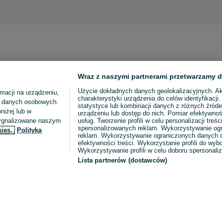
Wraz z naszymi partnerami przetwarzamy d
Użycie dokładnych danych geolokalizacyjnych. A
macji na urządzeniu,
charakterystyki urządzenia do celów identyfikacji
ia danych osobowych.
statystyce lub kombinacji danych z różnych źróde
niżej lub w
urządzeniu lub dostęp do nich. Pomiar efektywnoś
sygnalizowane naszym
usług. Tworzenie profili w celu personalizacji treści
spersonalizowanych reklam. Wykorzystywanie og
kies,
Polityka
reklam. Wykorzystywanie ograniczonych danych d
efektywności treści. Wykorzystanie profili do wy
Wykorzystywanie profili w celu doboru spersonali
Lista partnerów (dostawców)