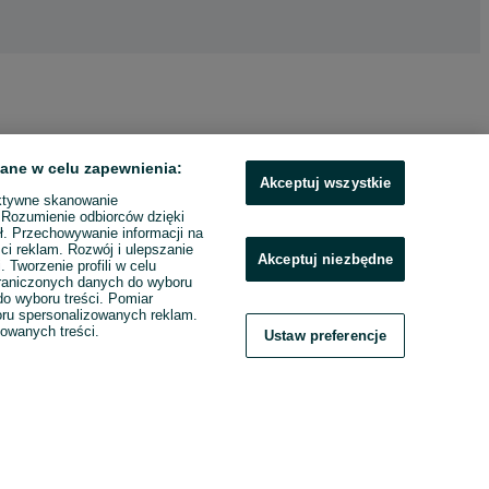
ane w celu zapewnienia:
Akceptuj wszystkie
ktywne skanowanie
. Rozumienie odbiorców dzięki
ł. Przechowywanie informacji na
ci reklam. Rozwój i ulepszanie
Akceptuj niezbędne
. Tworzenie profili w celu
raniczonych danych do wyboru
o wyboru treści. Pomiar
boru spersonalizowanych reklam.
zowanych treści.
Ustaw preferencje