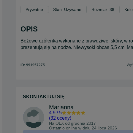
Prywatne
Stan: Używane
Rozmiar: 38
Kolo
OPIS
Beżowe czółenka wykonane z prawdziwej skóry, w roz
prezentują się na nodze. Niewysoki obcas 5,5 cm. Ma
ID:
991957275
Wyś
SKONTAKTUJ SIĘ
Marianna
4.9
/
5
(
32 oceny
)
Na OLX od
grudnia 2017
Ostatnio online w dniu 24 lipca 2026