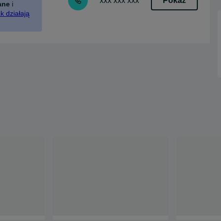
Pokaż
xxx xxx xxx
ane
i
k działają