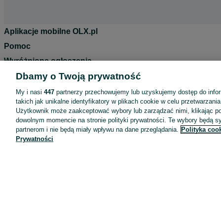
Aplikacje mobilne OLX.pl
Pomoc
Wyróżnione ogłoszenia
Dbamy o Twoją prywatność
Oferta dla firm
Blog
My i nasi
447
partnerzy przechowujemy lub uzyskujemy dostęp do infor
takich jak unikalne identyfikatory w plikach cookie w celu przetwarzan
Regulamin
Użytkownik może zaakceptować wybory lub zarządzać nimi, klikając po
Polityka prywatności
dowolnym momencie na stronie polityki prywatności. Te wybory będą 
partnerom i nie będą miały wpływu na dane przeglądania.
Polityka coo
Reklama
Prywatności
Informacja o realizowanej strategii podatkowej
Ustawienia plików cookie
Zasady bezpieczeństwa
Mapa kategorii
Mapa miejscowości