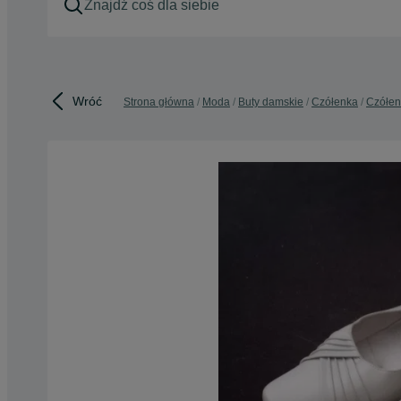
Wróć
Strona główna
Moda
Buty damskie
Czółenka
Czółen