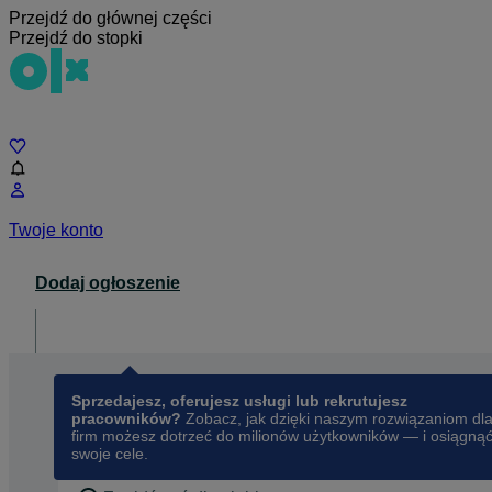
Przejdź do głównej części
Przejdź do stopki
Czat
Twoje konto
Dodaj ogłoszenie
Dla biznesu
opens in a new tab
Sprzedajesz, oferujesz usługi lub rekrutujesz
pracowników?
Zobacz, jak dzięki naszym rozwiązaniom dl
firm możesz dotrzeć do milionów użytkowników — i osiągną
swoje cele.