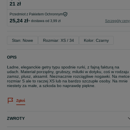
21 zł
Przedmiot z Pakietem Ochronnym
25,24 zł
+ dostawa od 3,99 zł
Szczegóły ceny
Stan: Nowe
Rozmiar: XS / 34
Kolor: Czarny
OPIS
Ładne, eleganckie getry typu spodnie rurki, z fajną fakturą na
udach. Materiał porządny, grubszy, milutki w dotyku, coś w rodzaju
zamsz, plusz, aksamit. Nieznacznie rozciągliwe nogawki. Na metce
rozmiar S ale to raczej XS lub na bardzo szczupłe osoby. Na mnie
niestety za małe, a szkoda bo naprawdę piękne.
Zgłoś
ZWROTY