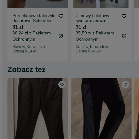
Porcelanowe talerzyki
Zimowy fioletowy
deserowe Schirnding
sweter oversize -
Bavaria, antyk
Sinsay S
31 zł
31 zł
36,24 zł z Pakietem
35,59 zł z Pakietem
Ochronnym
Ochronnym
Kraków, Krowodrza
Kraków, Krowodrza
Dzisiaj o 14:46
Dzisiaj o 14:24
Zobacz też