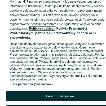
My i nasi
447
partnerzy przechowujemy lub uzyskujemy dostęp do
Zaloguj się lub załóż konto na OLX, aby skontaktować się z t
informacji na urządzeniu, takich jak unikalne identyfikatory w plikach
sprzedającym
cookie w celu przetwarzania danych osobowych. Użytkownik może
zaakceptować wybory lub zarządzać nimi, klikając poniżej lub w
dowolnym momencie na stronie polityki prywatności. Te wybory będą
sygnalizowane naszym partnerom i nie będą miały wpływu na dane
Zaloguj się / Załóż konto
przeglądania.
Polityka cookies,
Polityka Prywatności
Wraz z naszymi partnerami przetwarzamy dane w celu
Wyślij wiadomość
Kup
zapewnienia:
Użycie dokładnych danych geolokalizacyjnych. Aktywne skanowanie
charakterystyki urządzenia do celów identyfikacji. Rozumienie
odbiorców dzięki statystyce lub kombinacji danych z różnych źródeł.
Przechowywanie informacji na urządzeniu lub dostęp do nich. Pomiar
efektywności reklam. Rozwój i ulepszanie usług. Tworzenie profili w c
personalizacji treści. Tworzenie profili w celu spersonalizowanych
reklam. Wykorzystywanie ograniczonych danych do wyboru reklam.
Wykorzystywanie ograniczonych danych do wyboru treści. Pomiar
efektywności treści. Wykorzystanie profili do wyboru
spersonalizowanych reklam. Wykorzystywanie profili w celu doboru
spersonalizowanych treści.
Lista partnerów (dostawców)
Akceptuj wszystkie