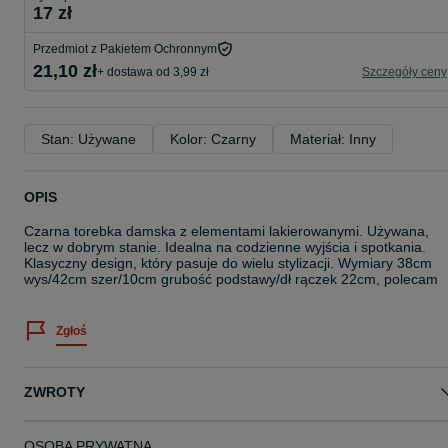
17 zł
Przedmiot z Pakietem Ochronnym
21,10 zł
+ dostawa od 3,99 zł
Szczegóły ceny
Stan: Używane
Kolor: Czarny
Materiał: Inny
OPIS
Czarna torebka damska z elementami lakierowanymi. Używana,
lecz w dobrym stanie. Idealna na codzienne wyjścia i spotkania.
Klasyczny design, który pasuje do wielu stylizacji. Wymiary 38cm
wys/42cm szer/10cm grubość podstawy/dł rączek 22cm, polecam
Zgłoś
ZWROTY
OSOBA PRYWATNA