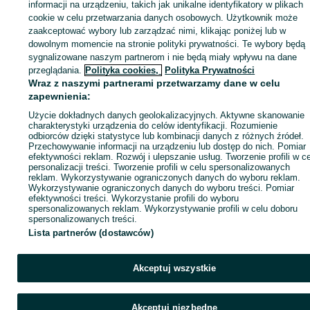
Zaloguj się lub załóż konto na OLX, aby skontaktować się z t
informacji na urządzeniu, takich jak unikalne identyfikatory w plikach
sprzedającym
cookie w celu przetwarzania danych osobowych. Użytkownik może
zaakceptować wybory lub zarządzać nimi, klikając poniżej lub w
dowolnym momencie na stronie polityki prywatności. Te wybory będą
sygnalizowane naszym partnerom i nie będą miały wpływu na dane
Zaloguj się / Załóż konto
przeglądania.
Polityka cookies,
Polityka Prywatności
Wraz z naszymi partnerami przetwarzamy dane w celu
Kup
zapewnienia:
Użycie dokładnych danych geolokalizacyjnych. Aktywne skanowanie
charakterystyki urządzenia do celów identyfikacji. Rozumienie
odbiorców dzięki statystyce lub kombinacji danych z różnych źródeł.
Przechowywanie informacji na urządzeniu lub dostęp do nich. Pomiar
efektywności reklam. Rozwój i ulepszanie usług. Tworzenie profili w c
personalizacji treści. Tworzenie profili w celu spersonalizowanych
reklam. Wykorzystywanie ograniczonych danych do wyboru reklam.
Wykorzystywanie ograniczonych danych do wyboru treści. Pomiar
efektywności treści. Wykorzystanie profili do wyboru
spersonalizowanych reklam. Wykorzystywanie profili w celu doboru
spersonalizowanych treści.
Lista partnerów (dostawców)
Akceptuj wszystkie
Akceptuj niezbędne