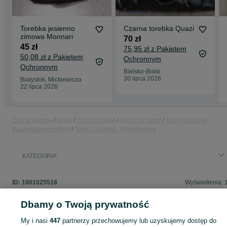
Torebka jesienno
Czarna torebka Quazi
zimowa Monnari
70 zł
45 zł
75,95 zł z Pakietem
50,08 zł z Pakietem
Ochronnym
Ochronnym
Bielsko-Biała
30 lipca 2026
Białystok, Mickiewicza
22 lipca 2026
Strona główna
Moda
Torby i torebki
Torby na ramię
Torby na ramię -
Kujawsko-pomorskie
Torby na ramię - Wypaleniska
KATEGORIA
ID:
1001025518
Wyświetlenia: 
Dbamy o Twoją prywatność
My i nasi
447
partnerzy przechowujemy lub uzyskujemy dostęp do