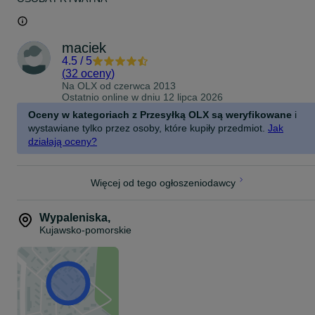
maciek
4.5
/
5
(
32 oceny
)
Na OLX od
czerwca 2013
Ostatnio online w dniu 12 lipca 2026
Oceny w kategoriach z Przesyłką OLX są weryfikowane
i
wystawiane tylko przez osoby, które kupiły przedmiot.
Jak
działają oceny?
Więcej od tego ogłoszeniodawcy
Wypaleniska
,
Kujawsko-pomorskie