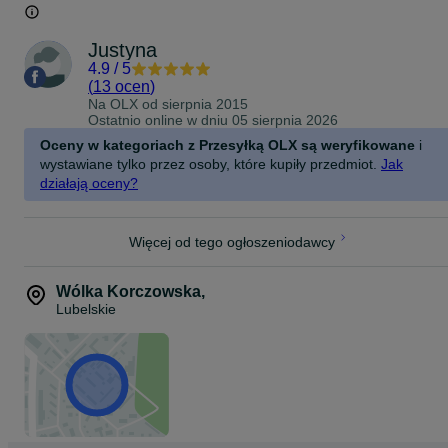
Justyna
4.9
/
5
(
13 ocen
)
Na OLX od
sierpnia 2015
Ostatnio online w dniu 05 sierpnia 2026
Oceny w kategoriach z Przesyłką OLX są weryfikowane
i
wystawiane tylko przez osoby, które kupiły przedmiot.
Jak
działają oceny?
Więcej od tego ogłoszeniodawcy
Wólka Korczowska
,
Lubelskie