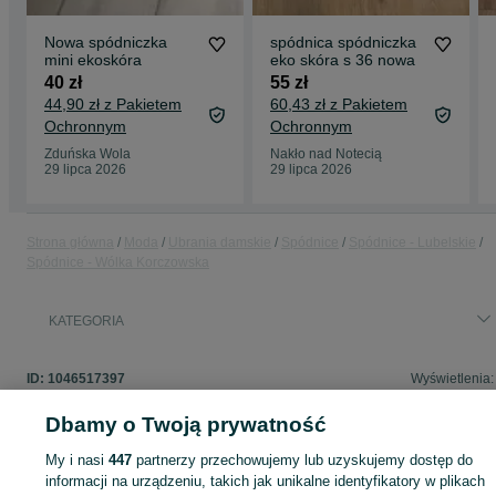
Nowa spódniczka
spódnica spódniczka
mini ekoskóra
eko skóra s 36 nowa
40 zł
55 zł
44,90 zł z Pakietem
60,43 zł z Pakietem
Ochronnym
Ochronnym
Zduńska Wola
Nakło nad Notecią
29 lipca 2026
29 lipca 2026
Strona główna
Moda
Ubrania damskie
Spódnice
Spódnice - Lubelskie
Spódnice - Wólka Korczowska
KATEGORIA
ID:
1046517397
Wyświetlenia:
Dbamy o Twoją prywatność
My i nasi
447
partnerzy przechowujemy lub uzyskujemy dostęp do
Zaloguj się lub załóż konto na OLX, aby skontaktować się z t
informacji na urządzeniu, takich jak unikalne identyfikatory w plikach