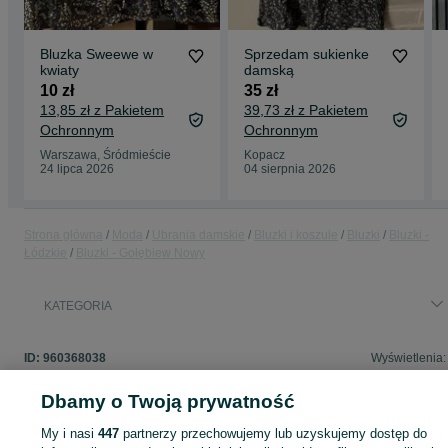
Bluzka Sweewe w
Sprzedam sukienke
kwiaty
damską
10 zł
35 zł
13,85 zł z Pakietem
39,73 zł z Pakietem
Ochronnym
Ochronnym
Warszawa, Śródmieście
Kopacz
24 lipca 2026
04 sierpnia 2026
Strona główna
Moda
Ubrania damskie
Bluzki i koszule
Bluzki
Bluzki -
Łódzkie
Bluzki - Gołębiew Nowy
KATEGORIA
ID:
960368038
Wyświetlenia:
Dbamy o Twoją prywatność
My i nasi
447
partnerzy przechowujemy lub uzyskujemy dostęp do