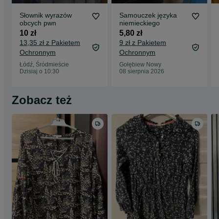
Słownik wyrazów
Samouczek języka
obcych pwn
niemieckiego
10 zł
5,80 zł
13,35 zł z Pakietem
9 zł z Pakietem
Ochronnym
Ochronnym
Łódź, Śródmieście
Gołębiew Nowy
Dzisiaj o 10:30
08 sierpnia 2026
Zobacz też