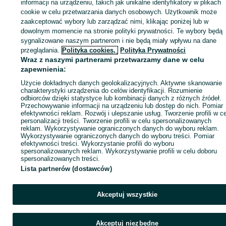
Zaloguj się lub załóż konto na OLX, aby skontaktować się z t
informacji na urządzeniu, takich jak unikalne identyfikatory w plikach
sprzedającym
cookie w celu przetwarzania danych osobowych. Użytkownik może
zaakceptować wybory lub zarządzać nimi, klikając poniżej lub w
dowolnym momencie na stronie polityki prywatności. Te wybory będą
sygnalizowane naszym partnerom i nie będą miały wpływu na dane
Zaloguj się / Załóż konto
przeglądania.
Polityka cookies,
Polityka Prywatności
Wraz z naszymi partnerami przetwarzamy dane w celu
Wyślij wiadomość
Kup
zapewnienia:
Użycie dokładnych danych geolokalizacyjnych. Aktywne skanowanie
charakterystyki urządzenia do celów identyfikacji. Rozumienie
odbiorców dzięki statystyce lub kombinacji danych z różnych źródeł.
Przechowywanie informacji na urządzeniu lub dostęp do nich. Pomiar
efektywności reklam. Rozwój i ulepszanie usług. Tworzenie profili w c
personalizacji treści. Tworzenie profili w celu spersonalizowanych
reklam. Wykorzystywanie ograniczonych danych do wyboru reklam.
Wykorzystywanie ograniczonych danych do wyboru treści. Pomiar
efektywności treści. Wykorzystanie profili do wyboru
spersonalizowanych reklam. Wykorzystywanie profili w celu doboru
spersonalizowanych treści.
Lista partnerów (dostawców)
Akceptuj wszystkie
Akceptuj niezbędne