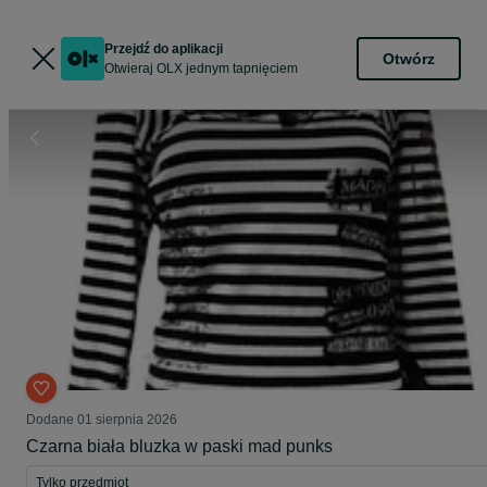
Przejdź do aplikacji
Otwórz
Otwieraj OLX jednym tapnięciem
Dodane
01 sierpnia 2026
Czarna biała bluzka w paski mad punks
Tylko przedmiot