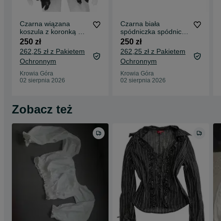
Czarna wiązana
Czarna biała
koszula z koronką K-
spódniczka spódnica
star punk emo goth
w czaszki living dead
250 zł
250 zł
souls
262,25 zł z Pakietem
262,25 zł z Pakietem
Ochronnym
Ochronnym
Krowia Góra
Krowia Góra
02 sierpnia 2026
02 sierpnia 2026
Zobacz też