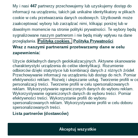
My i nasi
447
partnerzy przechowujemy lub uzyskujemy dostęp do
Zaloguj się lub załóż konto na OLX, aby skontaktować się z t
informacji na urządzeniu, takich jak unikalne identyfikatory w plikach
sprzedającym
cookie w celu przetwarzania danych osobowych. Użytkownik może
zaakceptować wybory lub zarządzać nimi, klikając poniżej lub w
dowolnym momencie na stronie polityki prywatności. Te wybory będą
sygnalizowane naszym partnerom i nie będą miały wpływu na dane
Zaloguj się / Załóż konto
przeglądania.
Polityka cookies,
Polityka Prywatności
Wraz z naszymi partnerami przetwarzamy dane w celu
Wyślij wiadomość
Kup
zapewnienia:
Użycie dokładnych danych geolokalizacyjnych. Aktywne skanowanie
charakterystyki urządzenia do celów identyfikacji. Rozumienie
odbiorców dzięki statystyce lub kombinacji danych z różnych źródeł.
Przechowywanie informacji na urządzeniu lub dostęp do nich. Pomiar
efektywności reklam. Rozwój i ulepszanie usług. Tworzenie profili w c
personalizacji treści. Tworzenie profili w celu spersonalizowanych
reklam. Wykorzystywanie ograniczonych danych do wyboru reklam.
Wykorzystywanie ograniczonych danych do wyboru treści. Pomiar
efektywności treści. Wykorzystanie profili do wyboru
spersonalizowanych reklam. Wykorzystywanie profili w celu doboru
spersonalizowanych treści.
Lista partnerów (dostawców)
Akceptuj wszystkie