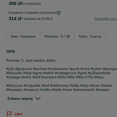
300 zł
do negocjacji
Przedmiot z Pakietem Ochronnym
314 zł
+ dostawa od 10,49 zł
Szczegóły ceny
Stan: Używane
Rozmiar: S / 36
Kolor: Czarny
OPIS
Rozmiar S, stan bardzo dobry.
#y2k #gorpcore #archive #subversive #punk #rock #cyber #grunge
#futuristic #drip #gorp #witch #cottagecore #goth #y2kaesthetic
#vintage #retro #doll #vampire #00s #90s #80s #70s #fairy
#fairycore #coquette #doll #oldmoney #lolita #drip #drain #skate
#harajuku #regency #utility #indie #rave #whimsygoth #preppy
#emo #twee #avantgarde #mallgoth #dollette #harajuku #gyaru
#vkei #visualkei #darklolita #kmrii #lgb #ifsixwasnine affliction
Zobacz więcej
vintage subversive basics cyber y2k trashy archive military early
2000s goth mallgoth tradgoth vampire vamp futuristic rockstar
whimsygoth swan 00s 90s alt alternative old school streetwear cut
Zgłoś
fairy fairycore cottagecore paris hilton mini vibe xoxo russian Slavic