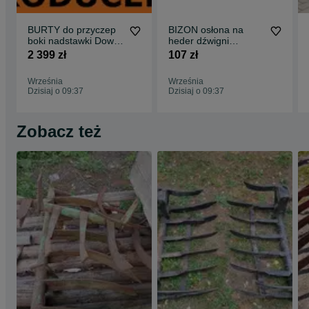
BURTY do przyczep
BIZON osłona na
boki nadstawki Dowóz
heder dźwigni
GRATIS D-732 D-47
nagarniacza targańca
2 399 zł
107 zł
kompletne
na paski kosę heder
Września
Września
Dzisiaj o 09:37
Dzisiaj o 09:37
Zobacz też