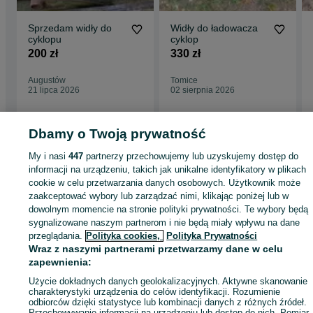
Sprzedam widły do
Widły do ładowacza
cyklopu
cyklop
200 zł
330 zł
Augustów
Tomice
21 lipca 2026
02 sierpnia 2026
Dbamy o Twoją prywatność
Strona główna
Rolnictwo
Części do maszyn rolniczych
Części do maszyn
My i nasi
447
partnerzy przechowujemy lub uzyskujemy dostęp do
rolniczych - Wielkopolskie
Części do maszyn rolniczych - Września
informacji na urządzeniu, takich jak unikalne identyfikatory w plikach
cookie w celu przetwarzania danych osobowych. Użytkownik może
zaakceptować wybory lub zarządzać nimi, klikając poniżej lub w
KATEGORIA
dowolnym momencie na stronie polityki prywatności. Te wybory będą
sygnalizowane naszym partnerom i nie będą miały wpływu na dane
przeglądania.
Polityka cookies,
Polityka Prywatności
ID:
501821601
Wyświetlenia: 135
Wraz z naszymi partnerami przetwarzamy dane w celu
zapewnienia:
Zadzwoń / SMS
Wyślij wiadomość
Użycie dokładnych danych geolokalizacyjnych. Aktywne skanowanie
charakterystyki urządzenia do celów identyfikacji. Rozumienie
odbiorców dzięki statystyce lub kombinacji danych z różnych źródeł.
Przechowywanie informacji na urządzeniu lub dostęp do nich. Pomiar