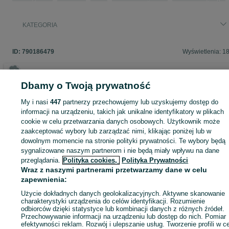
KATEGORIA
ID:
790186479
Wyświetlenia: 1
Dbamy o Twoją prywatność
Zaloguj się lub załóż konto na OLX, aby skontaktować się z t
My i nasi
447
partnerzy przechowujemy lub uzyskujemy dostęp do
sprzedającym
informacji na urządzeniu, takich jak unikalne identyfikatory w plikach
cookie w celu przetwarzania danych osobowych. Użytkownik może
zaakceptować wybory lub zarządzać nimi, klikając poniżej lub w
Zaloguj się / Załóż konto
dowolnym momencie na stronie polityki prywatności. Te wybory będą
sygnalizowane naszym partnerom i nie będą miały wpływu na dane
przeglądania.
Polityka cookies,
Polityka Prywatności
Kup
Wraz z naszymi partnerami przetwarzamy dane w celu
zapewnienia:
Użycie dokładnych danych geolokalizacyjnych. Aktywne skanowanie
charakterystyki urządzenia do celów identyfikacji. Rozumienie
odbiorców dzięki statystyce lub kombinacji danych z różnych źródeł.
Przechowywanie informacji na urządzeniu lub dostęp do nich. Pomiar
efektywności reklam. Rozwój i ulepszanie usług. Tworzenie profili w c