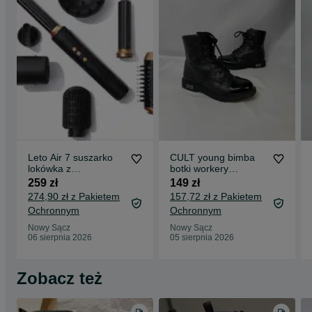
Leto Air 7 suszarko
CULT young bimba
lokówka z
botki workery
akcesoriami do
dziewczęce dziecięce
259 zł
149 zł
włosów walentynki
jesienne za kostke
274,90 zł z Pakietem
157,72 zł z Pakietem
Ochronnym
Ochronnym
Nowy Sącz
Nowy Sącz
06 sierpnia 2026
05 sierpnia 2026
Zobacz też