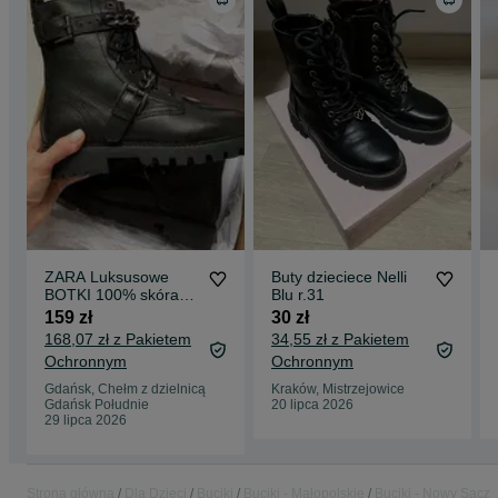
ZARA Luksusowe
Buty dzieciece Nelli
BOTKI 100% skóra
Blu r.31
naturalna 31
159 zł
30 zł
168,07 zł z Pakietem
34,55 zł z Pakietem
Ochronnym
Ochronnym
Gdańsk, Chełm z dzielnicą
Kraków, Mistrzejowice
Gdańsk Południe
20 lipca 2026
29 lipca 2026
Strona główna
Dla Dzieci
Buciki
Buciki - Małopolskie
Buciki - Nowy Sącz