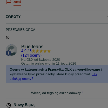
Zgłoś
Zdjęcia przedstawiają sprzedawany produkt - są to zdjęcia
rzeczywiste danego przedmiotu, robione przez Nas osobiście.
ZWROTY
Zapraszamy na pozostałe Nasze ogłoszenia
PRZEDSIĘBIORCA
BlueJeans
4.9
/
5
(
124 oceny
)
Na OLX od
kwietnia 2020
Ostatnio online w dniu 11 lipca 2026
Oceny w kategoriach z Przesyłką OLX są weryfikowane
i
wystawiane tylko przez osoby, które kupiły przedmiot.
Jak
działają oceny?
Więcej od tego ogłoszeniodawcy
Nowy Sącz
,