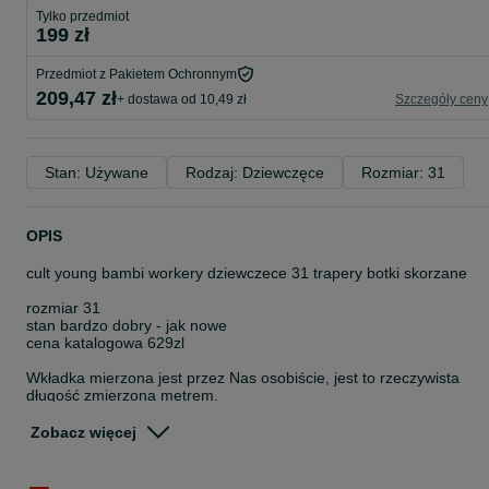
Tylko przedmiot
199 zł
Przedmiot z Pakietem Ochronnym
209,47 zł
+ dostawa od 10,49 zł
Szczegóły ceny
Stan: Używane
Rodzaj: Dziewczęce
Rozmiar: 31
OPIS
cult young bambi workery dziewczece 31 trapery botki skorzane
rozmiar 31
stan bardzo dobry - jak nowe
cena katalogowa 629zl
Wkładka mierzona jest przez Nas osobiście, jest to rzeczywista
długość zmierzona metrem.
Umożliwiamy odbiór osobisty w Nowym Sączu, po uprzednim
Zobacz więcej
kontakcie telefonicznym.
Do każdego zamówienia wystawiamy paragon lub Fakturę VAT 23
na życzenie.