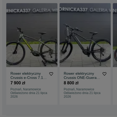
Rower elektryczny
Rower elektryczny
Crussis e-Cross 7.10-
Crussis ONE-Guera
(522 Wh) 18"
7.10-(522 Wh) (19)
7 900 zł
8 800 zł
Aluminium Raty 0%
Raty 0%
Poznań, Naramowice
Poznań, Naramowice
Odświeżono dnia 21 lipca
Odświeżono dnia 21 lipca
2026
2026