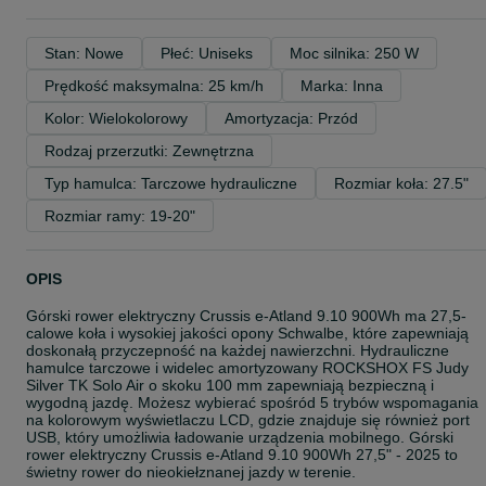
Stan: Nowe
Płeć: Uniseks
Moc silnika: 250 W
Prędkość maksymalna: 25 km/h
Marka: Inna
Kolor: Wielokolorowy
Amortyzacja: Przód
Rodzaj przerzutki: Zewnętrzna
Typ hamulca: Tarczowe hydrauliczne
Rozmiar koła: 27.5"
Rozmiar ramy: 19-20"
OPIS
Górski rower elektryczny Crussis e-Atland 9.10 900Wh ma 27,5-
calowe koła i wysokiej jakości opony Schwalbe, które zapewniają
doskonałą przyczepność na każdej nawierzchni. Hydrauliczne
hamulce tarczowe i widelec amortyzowany ROCKSHOX FS Judy
Silver TK Solo Air o skoku 100 mm zapewniają bezpieczną i
wygodną jazdę. Możesz wybierać spośród 5 trybów wspomagania
na kolorowym wyświetlaczu LCD, gdzie znajduje się również port
USB, który umożliwia ładowanie urządzenia mobilnego. Górski
rower elektryczny Crussis e-Atland 9.10 900Wh 27,5" - 2025 to
świetny rower do nieokiełznanej jazdy w terenie.