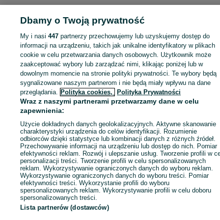
Strona główna
Sport i Hobby
Rowery
Rowery elektryczne
Rowery
elektryczne - Wielkopolskie
Dbamy o Twoją prywatność
Rowery elektryczne - Poznań
Rowery elektrycz
- Naramowice
My i nasi
447
partnerzy przechowujemy lub uzyskujemy dostęp do
informacji na urządzeniu, takich jak unikalne identyfikatory w plikach
KATEGORIA
cookie w celu przetwarzania danych osobowych. Użytkownik może
zaakceptować wybory lub zarządzać nimi, klikając poniżej lub w
dowolnym momencie na stronie polityki prywatności. Te wybory będą
ID:
1068456461
Wyświetlenia: 
sygnalizowane naszym partnerom i nie będą miały wpływu na dane
przeglądania.
Polityka cookies,
Polityka Prywatności
Wraz z naszymi partnerami przetwarzamy dane w celu
Zadzwoń / SMS
Wyślij wiadomość
zapewnienia:
Użycie dokładnych danych geolokalizacyjnych. Aktywne skanowanie
charakterystyki urządzenia do celów identyfikacji. Rozumienie
odbiorców dzięki statystyce lub kombinacji danych z różnych źródeł.
Przechowywanie informacji na urządzeniu lub dostęp do nich. Pomiar
efektywności reklam. Rozwój i ulepszanie usług. Tworzenie profili w c
personalizacji treści. Tworzenie profili w celu spersonalizowanych
reklam. Wykorzystywanie ograniczonych danych do wyboru reklam.
Wykorzystywanie ograniczonych danych do wyboru treści. Pomiar
efektywności treści. Wykorzystanie profili do wyboru
spersonalizowanych reklam. Wykorzystywanie profili w celu doboru
spersonalizowanych treści.
Lista partnerów (dostawców)