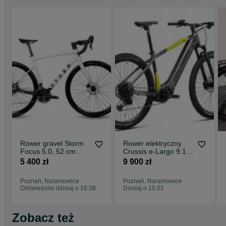
Rower gravel Storm
Rower elektryczny
Focus 5.0, 52 cm
Crussis e-Largo 9.10
(miętowy-czarny)
( 720 Wh), rama 20"
5 400 zł
9 900 zł
Obornicka 337,
Poznań
Poznań, Naramowice
Poznań, Naramowice
Odświeżono dzisiaj o 16:38
Dzisiaj o 15:01
Zobacz też