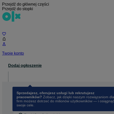
Przejdź do głównej części
Przejdź do stopki
Czat
Twoje konto
Dodaj ogłoszenie
Dla biznesu
opens in a new tab
Sprzedajesz, oferujesz usługi lub rekrutujesz
pracowników?
Zobacz, jak dzięki naszym rozwiązaniom dl
firm możesz dotrzeć do milionów użytkowników — i osiągną
swoje cele.