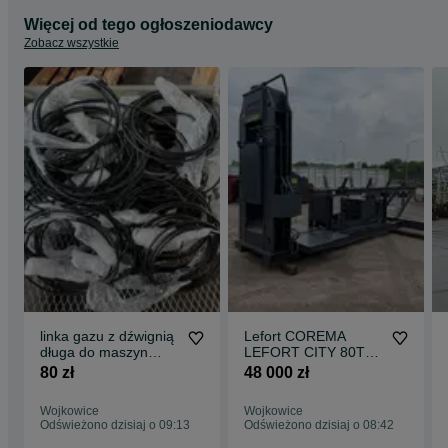
Więcej od tego ogłoszeniodawcy
Zobacz wszystkie
linka gazu z dźwignią
Lefort COREMA
długa do maszyn
LEFORT CITY 80T
rolniczych i
Tin Baler gilotyna
80 zł
48 000 zł
budowlanych
kajman do cięcia
zagęszczarka
złomu
Wojkowice
Wojkowice
koparka walec dźwig
Odświeżono dzisiaj o 09:13
Odświeżono dzisiaj o 08:42