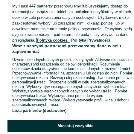
My i nasi
447
partnerzy przechowujemy lub uzyskujemy dostęp do
informacji na urządzeniu, takich jak unikalne identyfikatory w plikach
Strona główna
Rolnictwo
Części do maszyn rolniczych
Części do maszyn
rolniczych - Śląskie
Części do maszyn rolniczych - Wojkowice
cookie w celu przetwarzania danych osobowych. Użytkownik może
zaakceptować wybory lub zarządzać nimi, klikając poniżej lub w
dowolnym momencie na stronie polityki prywatności. Te wybory będą
KATEGORIA
sygnalizowane naszym partnerom i nie będą miały wpływu na dane
przeglądania.
Polityka cookies,
Polityka Prywatności
Wraz z naszymi partnerami przetwarzamy dane w celu
ID:
1065002359
Wyświetlenia: 3
zapewnienia:
Użycie dokładnych danych geolokalizacyjnych. Aktywne skanowanie
charakterystyki urządzenia do celów identyfikacji. Rozumienie
Zadzwoń / SMS
Wyślij wiadomość
odbiorców dzięki statystyce lub kombinacji danych z różnych źródeł.
Przechowywanie informacji na urządzeniu lub dostęp do nich. Pomiar
efektywności reklam. Rozwój i ulepszanie usług. Tworzenie profili w c
personalizacji treści. Tworzenie profili w celu spersonalizowanych
reklam. Wykorzystywanie ograniczonych danych do wyboru reklam.
Wykorzystywanie ograniczonych danych do wyboru treści. Pomiar
efektywności treści. Wykorzystanie profili do wyboru
spersonalizowanych reklam. Wykorzystywanie profili w celu doboru
spersonalizowanych treści.
Lista partnerów (dostawców)
Akceptuj wszystkie