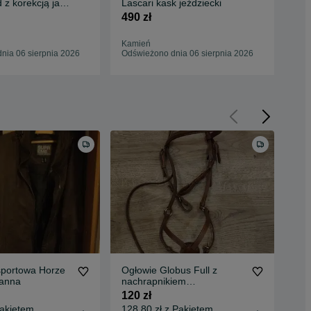
z korekcją jak
Lascari kask jeździecki
sk
Ste
490 zł
230
Kamień
Wro
nia 06 sierpnia 2026
Odświeżono dnia 06 sierpnia 2026
Odś
sportowa Horze
Ogłowie Globus Full z
Ogł
anna
nachrapnikiem
350
meksykańskim
120 zł
368
Pakietem
128,80 zł z Pakietem