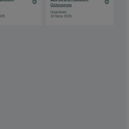
Oc
Ochronnym
Cza
30 
w
Gogolewo
026
10 lipca 2026