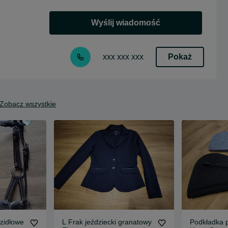
Wyślij wiadomość
Pokaż
xxx xxx xxx
Zobacz wszystkie
zidłowe
L Frak jeździecki granatowy
Podkładka p