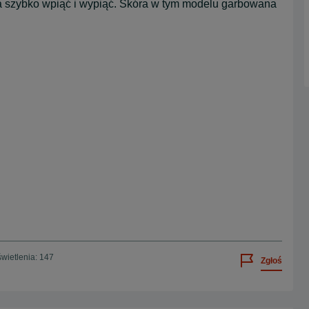
a szybko wpiąć i wypiąć. Skóra w tym modelu garbowana
wietlenia: 147
Zgłoś