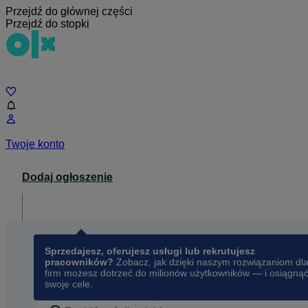
Przejdź do głównej części
Przejdź do stopki
Czat
Twoje konto
Dodaj ogłoszenie
Dla biznesu
opens in a new tab
Sprzedajesz, oferujesz usługi lub rekrutujesz
pracowników?
Zobacz, jak dzięki naszym rozwiązaniom dl
firm możesz dotrzeć do milionów użytkowników — i osiągną
swoje cele.