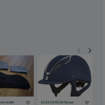
od siodło
52;53;54;55;56 Busse
152