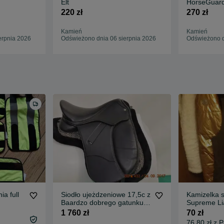
Elt
HorseGuard 
Mattes
220 zł
270 zł
Kamień
Kamień
erpnia 2026
Odświeżono dnia 06 sierpnia 2026
Odświeżono d
ia full
Siodło ujeżdzeniowe 17,5c z
Kamizelka 
Baardzo dobrego gatunku
Supreme Li
skóry licowej
1 760 zł
70 zł
76,80 zł z 