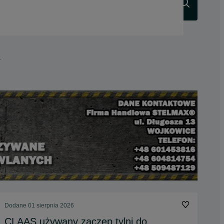
Szukaj
e
Dodane
01 sierpnia 2026
CLAAS używany zaczep tylni do