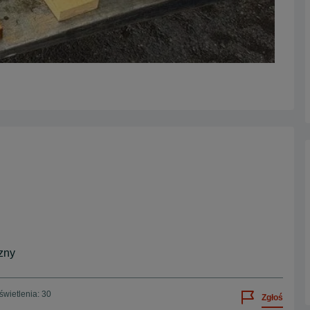
zny
wietlenia: 30
Zgłoś