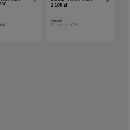
xion seria 800
1 100 zł
Cla
[K
115
Wronki
026
01 sierpnia 2026
Opa
11 