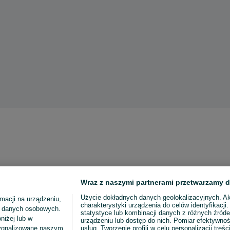
Wraz z naszymi partnerami przetwarzamy d
Użycie dokładnych danych geolokalizacyjnych. A
macji na urządzeniu,
charakterystyki urządzenia do celów identyfikacji
ia danych osobowych.
statystyce lub kombinacji danych z różnych źróde
niżej lub w
urządzeniu lub dostęp do nich. Pomiar efektywnoś
sygnalizowane naszym
usług. Tworzenie profili w celu personalizacji treści