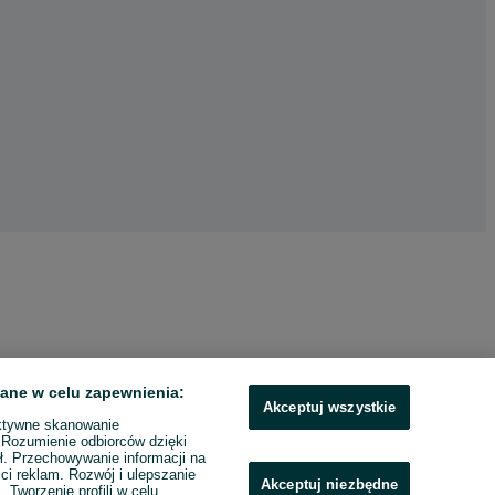
ane w celu zapewnienia:
Akceptuj wszystkie
ktywne skanowanie
. Rozumienie odbiorców dzięki
ł. Przechowywanie informacji na
ci reklam. Rozwój i ulepszanie
Akceptuj niezbędne
. Tworzenie profili w celu