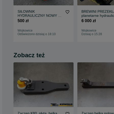
SIŁOWNIK
BREWINI PREZEKŁ
HYDRAULICZNY NOWY do
planetarne hydrauli
wiertnicy prasy palownicy
szt do karuzeli uży
500 zł
6 000 zł
nożyc
Wojkowice
Wojkowice
Odświeżono dzisiaj o 18:10
Dzisiaj o 15:28
Zobacz też
Zaczep K80, płyta, belka,
Zaczep belka polow