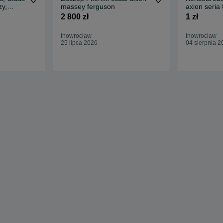
zy,
massey ferguson
a
2 800 zł
1 zł
Inowrocław
Inowrocław
25 lipca 2026
04 sierpnia 2