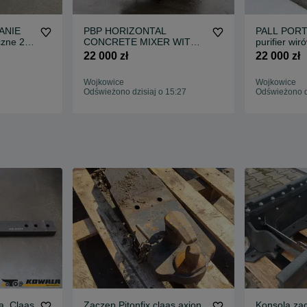
ANIE
PBP HORIZONTAL
PALL PORTA
czne 2
CONCRETE MIXER WITH
purifier wir
wane
SCREW PUMP mieszalnik
czyszczenia
22 000 zł
22 000 zł
betonu poziomy pompą
układzie
srubową
Wojkowice
Wojkowice
Odświeżono dzisiaj o 15:27
Odświeżono dz
a, Claas
Zaczep Pitonfix claas axion
Konsola za