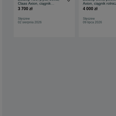
Claas Axion, ciągnik
Axion, ciągnik rolnic
rolniczy, traktor
traktor
3 700 zł
4 000 zł
Stęszew
Stęszew
02 sierpnia 2026
09 lipca 2026