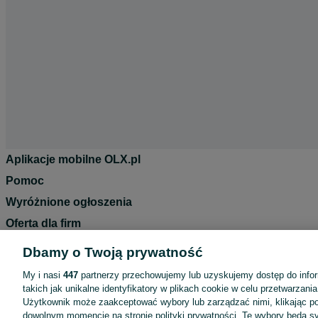
Aplikacje mobilne OLX.pl
Pomoc
Wyróżnione ogłoszenia
Oferta dla firm
Blog
Dbamy o Twoją prywatność
Regulamin
My i nasi
447
partnerzy przechowujemy lub uzyskujemy dostęp do infor
Polityka prywatności
takich jak unikalne identyfikatory w plikach cookie w celu przetwarzan
Użytkownik może zaakceptować wybory lub zarządzać nimi, klikając po
Reklama
dowolnym momencie na stronie polityki prywatności. Te wybory będą 