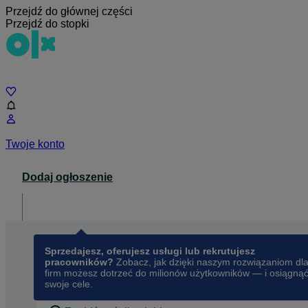
Przejdź do głównej części
Przejdź do stopki
Czat
Twoje konto
Dodaj ogłoszenie
Dla biznesu
opens in a new tab
Sprzedajesz, oferujesz usługi lub rekrutujesz
pracowników?
Zobacz, jak dzięki naszym rozwiązaniom dl
firm możesz dotrzeć do milionów użytkowników — i osiągną
swoje cele.