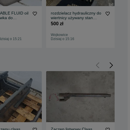
BLE FLUID oil
rozdzielacz hydrauliczny do
Ta
ówka do
wiertnicy używany stan
mał
 oleju w
dobry
ide
500 zł
2 5
sep
do 
Wojkowice
Woj
isiaj o 15:21
Dzisiaj o 15:16
Dzis
czepu claas
Zaczep listwowy Claas