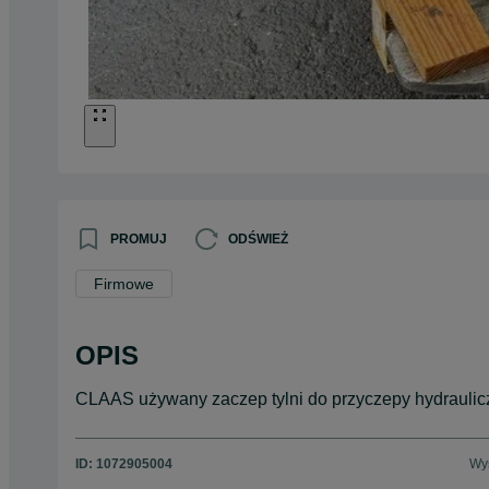
PROMUJ
ODŚWIEŻ
Firmowe
OPIS
CLAAS używany zaczep tylni do przyczepy hydraulic
ID:
1072905004
Wyś