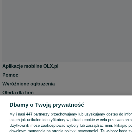
Aplikacje mobilne OLX.pl
Pomoc
Wyróżnione ogłoszenia
Oferta dla firm
Blog
Dbamy o Twoją prywatność
Regulamin
My i nasi
447
partnerzy przechowujemy lub uzyskujemy dostęp do infor
Polityka prywatności
takich jak unikalne identyfikatory w plikach cookie w celu przetwarzan
Użytkownik może zaakceptować wybory lub zarządzać nimi, klikając po
Reklama
dowolnym momencie na stronie polityki prywatności. Te wybory będą 