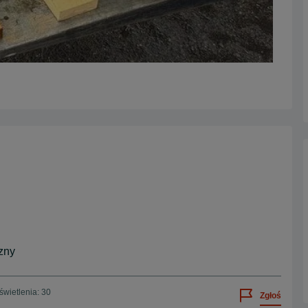
zny
wietlenia: 30
Zgłoś