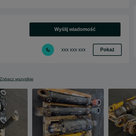
Wyślij wiadomość
Pokaż
xxx xxx xxx
Zobacz wszystkie