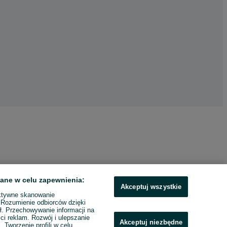
ane w celu zapewnienia:
Akceptuj wszystkie
ktywne skanowanie
. Rozumienie odbiorców dzięki
ł. Przechowywanie informacji na
ci reklam. Rozwój i ulepszanie
Akceptuj niezbędne
. Tworzenie profili w celu