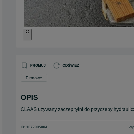
PROMUJ
ODŚWIEŻ
Firmowe
OPIS
CLAAS używany zaczep tylni do przyczepy hydraulic
ID:
1072905004
Wyś