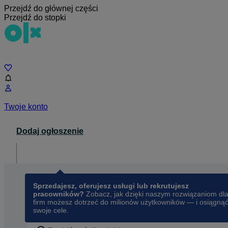
Przejdź do głównej części
Przejdź do stopki
Czat
Twoje konto
Dodaj ogłoszenie
Dla biznesu
opens in a new tab
Sprzedajesz, oferujesz usługi lub rekrutujesz
pracowników?
Zobacz, jak dzięki naszym rozwiązaniom dl
firm możesz dotrzeć do milionów użytkowników — i osiągną
swoje cele.