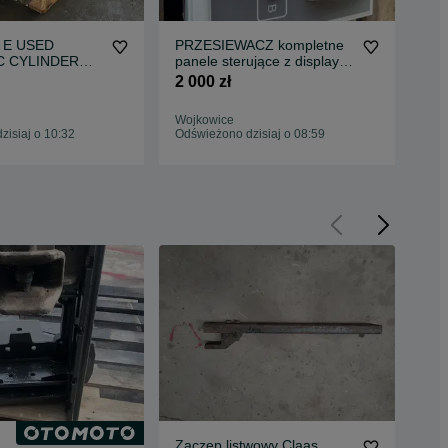
0 E USED
PRZESIEWACZ kompletne
Li
C CYLINDER
panele sterujące z display
SW 
owników do
nowe
kop
2 000 zł
5 0
Wojkowice
Woj
isiaj o 10:32
Odświeżono dzisiaj o 08:59
Odś
Zaczep listwowy Claas
Zac