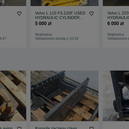
Volvo L 110 F/L120F USED
Volvo L 22
HYDRAULIC CYLINDER
HYDRAULI
komplqetbsiłowników do
komplet sił
5 000 zł
6 000 zł
ładowarki
ładowarki
Wojkowice
Wojkowice
4:47
Odświeżono dzisiaj o 10:33
Odświeżono dz
s axion
Konsola zaczepu claas