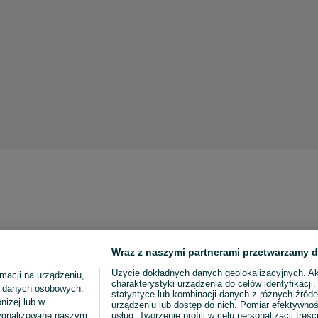
Wraz z naszymi partnerami przetwarzamy d
Użycie dokładnych danych geolokalizacyjnych. A
macji na urządzeniu,
charakterystyki urządzenia do celów identyfikacji
ia danych osobowych.
statystyce lub kombinacji danych z różnych źróde
niżej lub w
urządzeniu lub dostęp do nich. Pomiar efektywnoś
sygnalizowane naszym
usług. Tworzenie profili w celu personalizacji treści