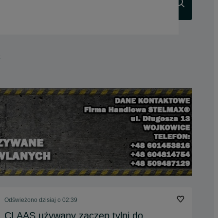
Szukaj
e
Odświeżono dzisiaj o 02:39
CLAAS używany zaczep tylni do