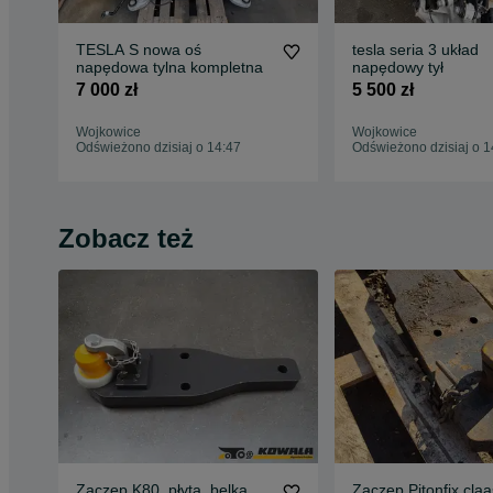
TESLA S nowa oś
tesla seria 3 układ
napędowa tylna kompletna
napędowy tył
7 000 zł
5 500 zł
Wojkowice
Wojkowice
Odświeżono dzisiaj o 14:47
Odświeżono dzisiaj o 1
Zobacz też
Zaczep K80, płyta, belka,
Zaczep Pitonfix claa