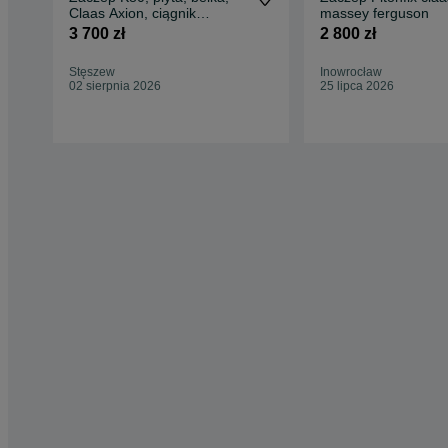
Claas Axion, ciągnik
massey ferguson
rolniczy, traktor
3 700 zł
2 800 zł
Stęszew
Inowrocław
02 sierpnia 2026
25 lipca 2026