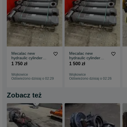
Mecalac new
Mecalac new
hydraulic cylinder
hydraulic cylinder
cylinder diameter
cylinder diameter 200
1 750 zł
1 500 zł
215mm
mm
Wojkowice
Wojkowice
Odświeżono dzisiaj o 02:29
Odświeżono dzisiaj o 02:26
Zobacz też