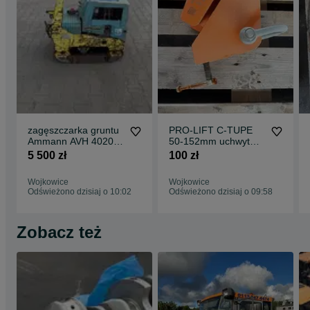
zagęszczarka gruntu
PRO-LIFT C-TUPE
Ammann AVH 4020
50-152mm uchwyt
sprawna silnik do
belkowy
5 500 zł
100 zł
poprawy
Wojkowice
Wojkowice
Odświeżono dzisiaj o 10:02
Odświeżono dzisiaj o 09:58
Zobacz też