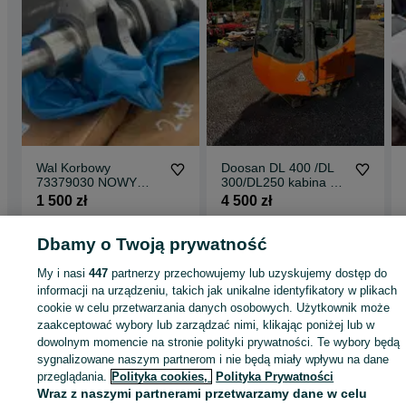
Wal Korbowy
Doosan DL 400 /DL
73379030 NOWY
300/DL250 kabina do
new holland case
ładowarki
1 500 zł
4 500 zł
Wojkowice
Wojkowice
Dbamy o Twoją prywatność
24 lipca 2026
27 lipca 2026
My i nasi
447
partnerzy przechowujemy lub uzyskujemy dostęp do
informacji na urządzeniu, takich jak unikalne identyfikatory w plikach
cookie w celu przetwarzania danych osobowych. Użytkownik może
Strona główna
Rolnictwo
Części do maszyn rolniczych
Części do maszyn
rolniczych - Śląskie
zaakceptować wybory lub zarządzać nimi, klikając poniżej lub w
Części do maszyn rolniczych - Wojkowice
dowolnym momencie na stronie polityki prywatności. Te wybory będą
sygnalizowane naszym partnerom i nie będą miały wpływu na dane
KATEGORIA
przeglądania.
Polityka cookies,
Polityka Prywatności
Wraz z naszymi partnerami przetwarzamy dane w celu