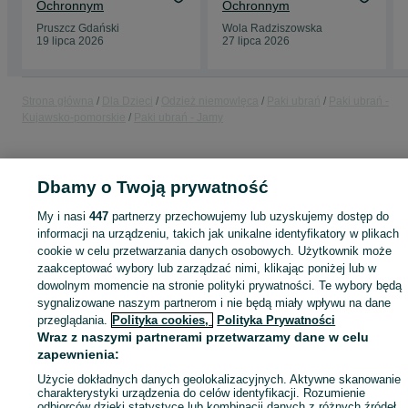
Ochronnym
Ochronnym
Pruszcz Gdański
Wola Radziszowska
19 lipca 2026
27 lipca 2026
Strona główna
Dla Dzieci
Odzież niemowlęca
Paki ubrań
Paki ubrań -
Kujawsko-pomorskie
Paki ubrań - Jamy
KATEGORIA
Dbamy o Twoją prywatność
ID:
1008194394
Wyświetlenia: 
My i nasi
447
partnerzy przechowujemy lub uzyskujemy dostęp do
informacji na urządzeniu, takich jak unikalne identyfikatory w plikach
cookie w celu przetwarzania danych osobowych. Użytkownik może
zaakceptować wybory lub zarządzać nimi, klikając poniżej lub w
dowolnym momencie na stronie polityki prywatności. Te wybory będą
Zaloguj się lub załóż konto na OLX, aby skontaktować się z t
sygnalizowane naszym partnerom i nie będą miały wpływu na dane
sprzedającym
przeglądania.
Polityka cookies,
Polityka Prywatności
Wraz z naszymi partnerami przetwarzamy dane w celu
zapewnienia:
Zaloguj się / Załóż konto
Użycie dokładnych danych geolokalizacyjnych. Aktywne skanowanie
charakterystyki urządzenia do celów identyfikacji. Rozumienie
odbiorców dzięki statystyce lub kombinacji danych z różnych źródeł.