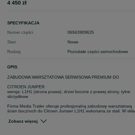
4 450 zł
SPECYFIKACJA
Numer części
06563909625
Stan
Nowe
Rodzaj
Pozostałe części samochodowe
OPIS
ZABUDOWA WARSZTATOWA SERWISOWA PREMIUM DO
CITROEN JUMPER
wersja: L1H1 (strona prawa), drzwi boczne z prawej strony, tylne
skrzydłowe
Firma Media Trailer oferuje profesjonalną zabudowę warsztatową
ścian bocznych do Citroen Jumper L1H1 wykonaną ze stali. W skł
zabudowy wchodzą półki, które posiadają regulowane przedziały
wyłożone matami antypoślizgowymi uniemożliwiającymi
Zobacz więcej
przemieszczanie się elementów podczas jazdy, półki z plastikowym
pojemnikami oraz przedział z szufladami. Obok znajdują się dwie