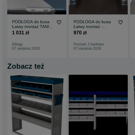
PODŁOGA do busa
PODŁOGA do busa
Łatwy montaż TANIA
Łatwy montaż -
WYSYŁKA -
SPRINTER wszystkie
1 031 zł
970 zł
Zabudowa Busa VITO
modele !!
L3 !!
Elbląg
Poznań, Chartowo
07 sierpnia 2026
07 sierpnia 2026
Zobacz też