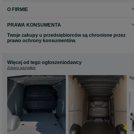
PREMIUM do samochodu Citroen Jumper L1H1 (strona prawa),
drzwi boczne z prawej, drzwi tylne skrzydłowe.
O FIRMIE
Zdjęcia mają charakter poglądowy.
Na naszych innych aukcjach można znaleźć wersję zabudowy w
PRAWA KONSUMENTA
wersji LIGHT lub STANDARD.
Twoje zakupy u przedsiębiorców są chronione przez
Potrzebujesz zabudowy do innego modelu?
prawo ochrony konsumentów.
Skontaktuj się z nami!
Więcej od tego ogłoszeniodawcy
Zobacz wszystkie