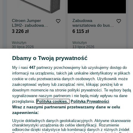
Citroen Jumper
Zabudowa
L3H2- zabudowa
warsztatowa do busa
warsztatowa strona
DUCATO BOXER
3 226 zł
6 115 zł
prawa SD
JUMPER
Wolsztyn
Wolsztyn
30 lipca 2026
13 lipca 2026
Dbamy o Twoją prywatność
Strona główna
Motoryzacja
Części samochodowe
Dostawcze i Ciężarowe
My i nasi
447
partnerzy przechowujemy lub uzyskujemy dostęp do
Dostawcze i Ciężarowe - Wielkopolskie
Dostawcze i Ciężarowe - Wolsztyn
informacji na urządzeniu, takich jak unikalne identyfikatory w plikach
cookie w celu przetwarzania danych osobowych. Użytkownik może
zaakceptować wybory lub zarządzać nimi, klikając poniżej lub w
KATEGORIA
dowolnym momencie na stronie polityki prywatności. Te wybory będą
sygnalizowane naszym partnerom i nie będą miały wpływu na dane
przeglądania.
Polityka cookies,
Polityka Prywatności
ID:
520766775
Wyświetlenia: 6
Wraz z naszymi partnerami przetwarzamy dane w celu
zapewnienia:
Zadzwoń / SMS
Wyślij wiadomość
Użycie dokładnych danych geolokalizacyjnych. Aktywne skanowanie
charakterystyki urządzenia do celów identyfikacji. Rozumienie
odbiorców dzięki statystyce lub kombinacji danych z różnych źródeł.