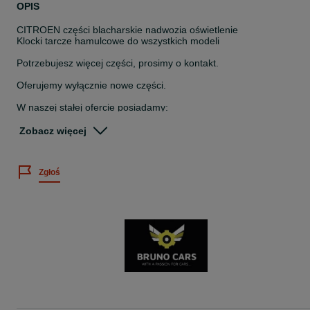
OPIS
CITROEN części blacharskie nadwozia oświetlenie
Klocki tarcze hamulcowe do wszystkich modeli
Potrzebujesz więcej części, prosimy o kontakt.
Oferujemy wyłącznie nowe części.
W naszej stałej ofercie posiadamy:
- błotniki przód
Zobacz więcej
- fartuchy/ kielichy błotników przednich
- podłogi przód i tył
- reperaturki dolne/ górne/ poszycia błotników tylnych
Zgłoś
- nadkola/ reperaturki wewnętrzne błotników tylnych
- reperaturki/ korytka drzwi przód i tył
- pas przedni dolny
- pas tylny kompletny
- grill zderzaka przedniego: lewa i prawa strona
- podłużnice/ wzmocnienie ramy
- podłoga bagażnika
- mocowanie lewarka
- progi/ wsporniki progów
- zderzaki/ mocowania zderzaka
- maska przednia
- poszycia drzwi przód i tył
- grill