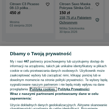
Citroen C3 Picasso
Citroen Saxo Maska
08-13 półka
Pokrywa Silnika Grill
bagażnika tył czarna
Lakier Srebrny
450 zł
150 zł
100% okej wysyłka
158,75 zł z Pakietem
Mosina
Ochronnym
03 sierpnia 2026
Wólka Sokołowska
30 lipca 2026
Strona główna
Motoryzacja
Części samochodowe
Osobowe
Osobowe -
Mazowieckie
Osobowe - Błonie
Dbamy o Twoją prywatność
My i nasi
447
partnerzy przechowujemy lub uzyskujemy dostęp do
KATEGORIA
informacji na urządzeniu, takich jak unikalne identyfikatory w plikach
cookie w celu przetwarzania danych osobowych. Użytkownik może
zaakceptować wybory lub zarządzać nimi, klikając poniżej lub w
ID:
1067033595
Wyświetlenia: 2
dowolnym momencie na stronie polityki prywatności. Te wybory będą
sygnalizowane naszym partnerom i nie będą miały wpływu na dane
przeglądania.
Polityka cookies,
Polityka Prywatności
Zadzwoń / SMS
Wyślij wiadomość
Wraz z naszymi partnerami przetwarzamy dane w celu
zapewnienia:
Użycie dokładnych danych geolokalizacyjnych. Aktywne skanowanie
charakterystyki urządzenia do celów identyfikacji. Rozumienie