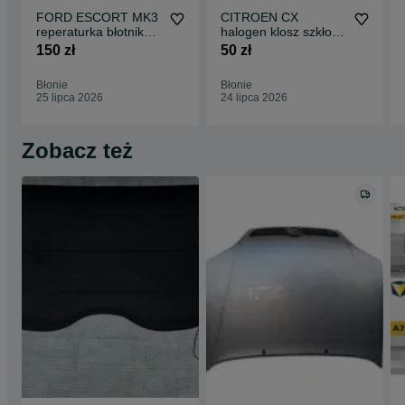
FORD ESCORT MK3
CITROEN CX
reperaturka błotnika
halogen klosz szkło
prawy tył 4D 1980-
75-89 ORYGINAŁ
150 zł
50 zł
1986 części
L+P komplet części
blacharskie nadwozia
blacharskie klocki
Błonie
Błonie
klocki tarcze
tarcze hamulcowe do
25 lipca 2026
24 lipca 2026
hamulcowe do
wszystkich modeli
wszystkich modeli
Zobacz też