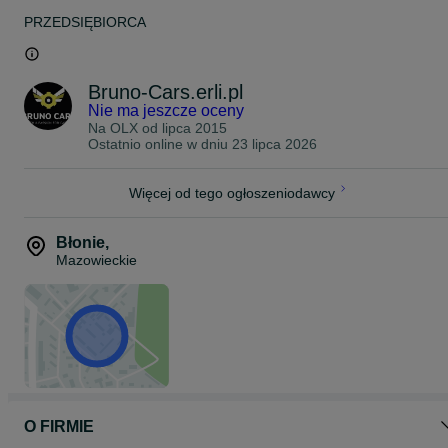
- korek wlewu paliwa
PRZEDSIĘBIORCA
- wkłady lusterek zewnętrznych
- elementy oświetlenia
- klocki i tarcze hamulcowe
- wiele innych
Bruno-Cars.erli.pl
ZAPRASZAMY DO NASZEGO SKLEPU INTERNETOWEGO, adres
Nie ma jeszcze oceny
w zakładce KONTAKT.
Na OLX od
lipca 2015
Ostatnio online w dniu 23 lipca 2026
Skontaktuj się z nami i poznaj nasza pełną propozycję produktową
w naszym sklepie internetowym.
Przygotujemy dla Ciebie spersonalizowaną ofertę.
Więcej od tego ogłoszeniodawcy
Z przyjemnością pomożemy w doborze odpowiednich podzespołó
do Twojego auta !
Błonie
,
Mazowieckie
O FIRMIE