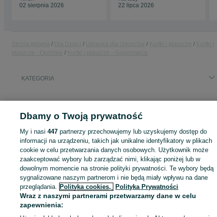
02 sierpnia 2026
22 lipca 2026
Strona główna
Dla Dzieci
Ubranka dla chłopców
Kurtki i płaszcze
Kurtki i
płaszcze - Opolskie
Kurtki i płaszcze - Gąsiorowice
KATEGORIA
ID:
823750869
Wyświetlenia: 
Dbamy o Twoją prywatność
My i nasi
447
partnerzy przechowujemy lub uzyskujemy dostęp do
informacji na urządzeniu, takich jak unikalne identyfikatory w plikach
Zaloguj się lub załóż konto na OLX, aby skontaktować się z t
cookie w celu przetwarzania danych osobowych. Użytkownik może
sprzedającym
zaakceptować wybory lub zarządzać nimi, klikając poniżej lub w
dowolnym momencie na stronie polityki prywatności. Te wybory będą
sygnalizowane naszym partnerom i nie będą miały wpływu na dane
przeglądania.
Polityka cookies,
Polityka Prywatności
Zaloguj się / Załóż konto
Wraz z naszymi partnerami przetwarzamy dane w celu
zapewnienia:
Zadzwoń / SMS
Wyślij wiadomość