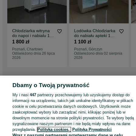
Chlodziarka witryna
Lodówka Chlodziarka
do napoi i nabialu 120
do nabiału apteki 175
cm
cm 350 l
1 800 zł
1 100 zł
Poznań, Chartowo
Poznań, Górczyn
Odświeżono dnia 26 lipca
Odświeżono dnia 02 sierpnia
2026
2026
Dbamy o Twoją prywatność
Strona główna
Firma i Przemysł
Sklepy i magazyny
Lady i witryny
chłodnicze
Lady i witryny chłodnicze - Wielkopolskie
Lady i witryny
My i nasi
447
partnerzy przechowujemy lub uzyskujemy dostęp do
chłodnicze - Poznań
Lady i witryny chłodnicze - Chartowo
informacji na urządzeniu, takich jak unikalne identyfikatory w plikach
cookie w celu przetwarzania danych osobowych. Użytkownik może
zaakceptować wybory lub zarządzać nimi, klikając poniżej lub w
KATEGORIA
dowolnym momencie na stronie polityki prywatności. Te wybory będą
sygnalizowane naszym partnerom i nie będą miały wpływu na dane
ID:
976851934
Wyświetlenia: 13
przeglądania.
Polityka cookies,
Polityka Prywatności
Wraz z naszymi partnerami przetwarzamy dane w celu