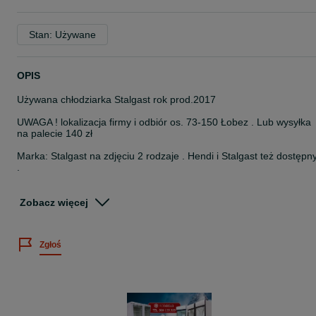
Stan: Używane
OPIS
Używana chłodziarka Stalgast rok prod.2017
UWAGA ! lokalizacja firmy i odbiór os. 73-150 Łobez . Lub wysyłka
na palecie 140 zł
Marka: Stalgast na zdjęciu 2 rodzaje . Hendi i Stalgast też dostępn
.
nowoczesna konstrukcja
nośność półek do 8 kg
Zobacz więcej
cichy agregat
posiada wymuszony obieg powietrza
obudowa wykonana ze stali nierdzewnej
Zgłoś
w komplecie 3 półki
elektroniczny sterownik z wyświetlaczem temperatury
wbudowany zamek na klucz
automatyczne odszranianie
wymiary półek WxD: 505x365 mm
czynnik chłodniczy R600a/35g
minimalna odległość pomiędzy półkami to ok 7 cm