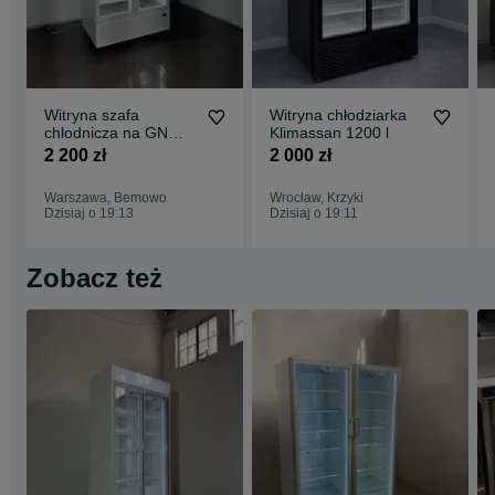
Witryna szafa
Witryna chłodziarka
chlodnicza na GN
Klimassan 1200 l
blachy 60/40
2 200 zł
2 000 zł
chlodziarka 120 cm
Warszawa, Bemowo
Wrocław, Krzyki
Dzisiaj o 19:13
Dzisiaj o 19:11
Zobacz też