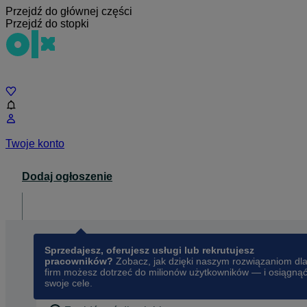
Przejdź do głównej części
Przejdź do stopki
Czat
Twoje konto
Dodaj ogłoszenie
Dla biznesu
opens in a new tab
Sprzedajesz, oferujesz usługi lub rekrutujesz
pracowników?
Zobacz, jak dzięki naszym rozwiązaniom dl
firm możesz dotrzeć do milionów użytkowników — i osiągną
swoje cele.