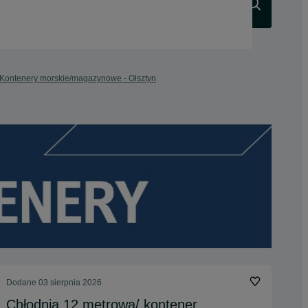
Szukaj
Kontenery morskie/magazynowe - Olsztyn
Dodane
03 sierpnia 2026
Chłodnia 12 metrowa/ kontener