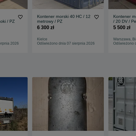
Kontener morski 40 HC / 12
Kontener m
oki / PZ
metrowy / PZ
/ 20 DV / P
PZ
6 300 zł
5 500 zł
Kielce
Warszawa, Bi
erpnia 2026
Odświeżono dnia 07 sierpnia 2026
Odświeżono d