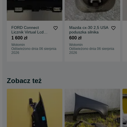
FORD Connect
Mazda cx-30 2,5 USA
Licznik Virtual Lcd
poduszka silnika
Nowy
1 600 zł
600 zł
Wołomin
Wołomin
Odświeżono dnia 06 sierpnia
Odświeżono dnia 06 sierpnia
2026
2026
Zobacz też