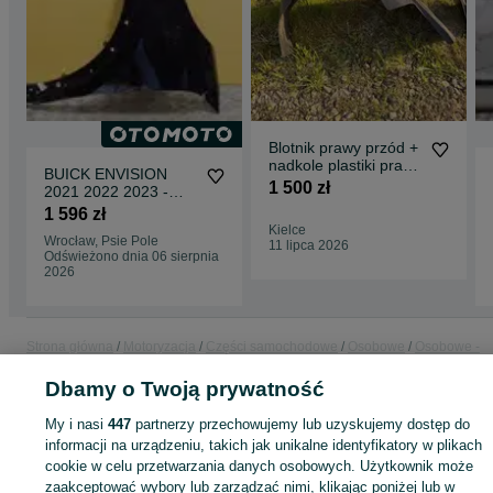
Blotnik prawy przód +
nadkole plastiki prawe
BUICK ENVISION
GMC Yukon 07-14
1 500 zł
2021 2022 2023 -
Błotnik Przód Lewy
1 596 zł
Przedni USA
Kielce
Wrocław, Psie Pole
11 lipca 2026
Odświeżono dnia 06 sierpnia
2026
Strona główna
Motoryzacja
Części samochodowe
Osobowe
Osobowe -
Mazowieckie
Osobowe - Wołomin
Dbamy o Twoją prywatność
My i nasi
447
partnerzy przechowujemy lub uzyskujemy dostęp do
KATEGORIA
informacji na urządzeniu, takich jak unikalne identyfikatory w plikach
cookie w celu przetwarzania danych osobowych. Użytkownik może
ID:
804136866
Wyświetlenia: 2
zaakceptować wybory lub zarządzać nimi, klikając poniżej lub w