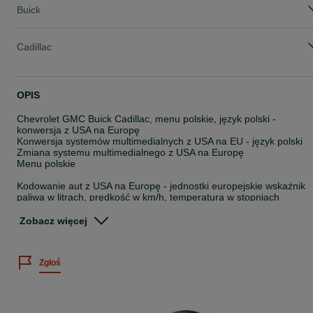
Buick
Cadillac
OPIS
Chevrolet GMC Buick Cadillac, menu polskie, język polski -
konwersja z USA na Europę
Konwersja systemów multimedialnych z USA na EU - język polski
Zmiana systemu multimedialnego z USA na Europę
Menu polskie
Kodowanie aut z USA na Europę - jednostki europejskie wskaźnik
paliwa w litrach, prędkość w km/h, temperatura w stopniach
Celsjusza
Zobacz więcej
GM Chevrolet Buick Cadillac Systemy Multimedialne MyLink -
Polskie Menu
Zgłoś
Samochody które mają system Mylink to:
Chevrolet - Camaro, Colorado, Silverado, Corvette, Trax, Volt,
Suburban, Traverse, Malibu, Cruze, GMC - Acadia, GMC Terrain,
GMC Sierra, GMC Yukon
Buick - Encore, Buick Enclave, Buick Envision, Buick Regal