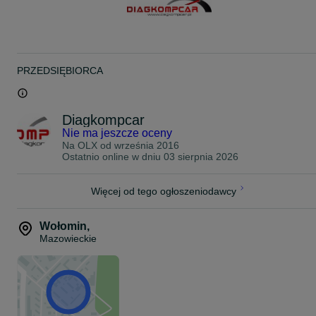
Cadillac - ATS, XT4, XT5, Escalade, XTS, CT6
Konwersja samochodów z grupy GM sprowadzonych z USA,
Kanady dotyczy marki Chevrolet,Cadillac, Buick z systemem MyLin
lub Silverbox z 7 calowym wyświetlaczem.
- System Multimedialny MyLink - polskie menu
PRZEDSIĘBIORCA
- Języki Europejskie do systemu MyLink
- Polski język w liczniku GM
- Fale europejskie: parzyste i nie parzyste
Diagkompcar
Nie ma jeszcze oceny
Na OLX od
września 2016
Ostatnio online w dniu 03 sierpnia 2026
Więcej od tego ogłoszeniodawcy
Wołomin
,
Mazowieckie