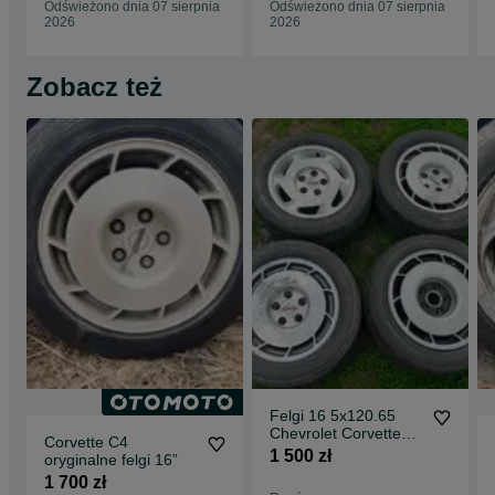
Odświeżono dnia 07 sierpnia
Odświeżono dnia 07 sierpnia
2026
2026
Zobacz też
Felgi 16 5x120.65
Chevrolet Corvette
Corvette C4
C4 Oryginalne w
1 500 zł
oryginalne felgi 16”
komplecie lub na
1 700 zł
sztuki