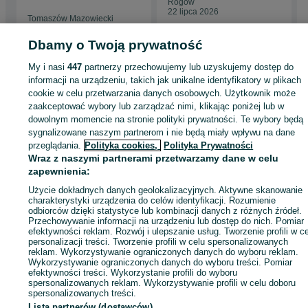
Rogów
22 lipca 2026
Tomaszów Mazowiecki
02 sierpnia 2026
Dbamy o Twoją prywatność
My i nasi
447
partnerzy przechowujemy lub uzyskujemy dostęp do
Strona główna
Motoryzacja
Opony i Felgi
Felgi
Felgi - Pomorskie
Felgi -
informacji na urządzeniu, takich jak unikalne identyfikatory w plikach
Malbork
cookie w celu przetwarzania danych osobowych. Użytkownik może
zaakceptować wybory lub zarządzać nimi, klikając poniżej lub w
dowolnym momencie na stronie polityki prywatności. Te wybory będą
KATEGORIA
sygnalizowane naszym partnerom i nie będą miały wpływu na dane
przeglądania.
Polityka cookies,
Polityka Prywatności
Wraz z naszymi partnerami przetwarzamy dane w celu
ID:
989220750
Wyświetlenia: 9
zapewnienia:
Użycie dokładnych danych geolokalizacyjnych. Aktywne skanowanie
Zadzwoń / SMS
Wyślij wiadomość
charakterystyki urządzenia do celów identyfikacji. Rozumienie
odbiorców dzięki statystyce lub kombinacji danych z różnych źródeł.
Przechowywanie informacji na urządzeniu lub dostęp do nich. Pomiar
efektywności reklam. Rozwój i ulepszanie usług. Tworzenie profili w c
personalizacji treści. Tworzenie profili w celu spersonalizowanych
reklam. Wykorzystywanie ograniczonych danych do wyboru reklam.
Wykorzystywanie ograniczonych danych do wyboru treści. Pomiar
efektywności treści. Wykorzystanie profili do wyboru
spersonalizowanych reklam. Wykorzystywanie profili w celu doboru
spersonalizowanych treści.
Lista partnerów (dostawców)