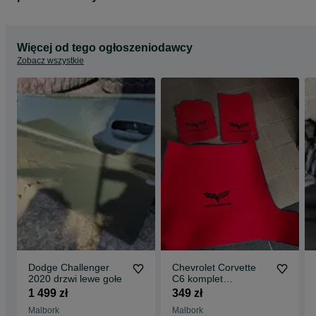
Więcej od tego ogłoszeniodawcy
Zobacz wszystkie
Dodge Challenger
Chevrolet Corvette
2020 drzwi lewe gołe
C6 komplet
dywaników
1 499 zł
349 zł
Malbork
Malbork