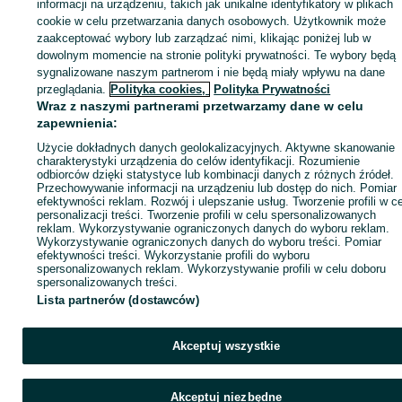
Zaloguj się lub załóż konto na OLX, aby skontaktować się z t
informacji na urządzeniu, takich jak unikalne identyfikatory w plikach
sprzedającym
cookie w celu przetwarzania danych osobowych. Użytkownik może
zaakceptować wybory lub zarządzać nimi, klikając poniżej lub w
dowolnym momencie na stronie polityki prywatności. Te wybory będą
sygnalizowane naszym partnerom i nie będą miały wpływu na dane
Zaloguj się / Załóż konto
przeglądania.
Polityka cookies,
Polityka Prywatności
Wraz z naszymi partnerami przetwarzamy dane w celu
Wyślij wiadomość
Kup
zapewnienia:
Użycie dokładnych danych geolokalizacyjnych. Aktywne skanowanie
charakterystyki urządzenia do celów identyfikacji. Rozumienie
odbiorców dzięki statystyce lub kombinacji danych z różnych źródeł.
Przechowywanie informacji na urządzeniu lub dostęp do nich. Pomiar
efektywności reklam. Rozwój i ulepszanie usług. Tworzenie profili w c
personalizacji treści. Tworzenie profili w celu spersonalizowanych
reklam. Wykorzystywanie ograniczonych danych do wyboru reklam.
Wykorzystywanie ograniczonych danych do wyboru treści. Pomiar
efektywności treści. Wykorzystanie profili do wyboru
spersonalizowanych reklam. Wykorzystywanie profili w celu doboru
spersonalizowanych treści.
Lista partnerów (dostawców)
Akceptuj wszystkie
Akceptuj niezbędne