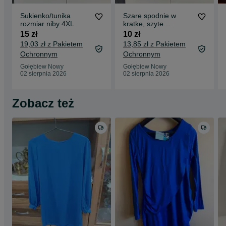
Sukienko/tunika
Szare spodnie w
rozmiar niby 4XL
kratke, szyte
samemu, rozmiar
15 zł
10 zł
L/XL
19,03 zł z Pakietem
13,85 zł z Pakietem
Ochronnym
Ochronnym
Gołębiew Nowy
Gołębiew Nowy
02 sierpnia 2026
02 sierpnia 2026
Zobacz też