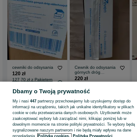
cewniki do odsysania
Cewnik do odsysania
górnych dróg
120 zł
oddechowych CH8
220 zł
127,70 zł z Pakietem
600sztuk
Ochronnym
Dbamy o Twoją prywatność
Gdańsk, Aniołki
Białystok, Centrum
28 lipca 2026
12 lipca 2026
My i nasi
447
partnerzy przechowujemy lub uzyskujemy dostęp do
informacji na urządzeniu, takich jak unikalne identyfikatory w plikach
cookie w celu przetwarzania danych osobowych. Użytkownik może
zaakceptować wybory lub zarządzać nimi, klikając poniżej lub w
dowolnym momencie na stronie polityki prywatności. Te wybory będą
Strona główna
Zdrowie i Uroda
Sprzęt rehabilitacyjny i ortopedyczny
sygnalizowane naszym partnerom i nie będą miały wpływu na dane
Pieluchomajtki
Pieluchomajtki - Świętokrzyskie
Pieluchomajtki - Mieronice
przeglądania.
Polityka cookies,
Polityka Prywatności