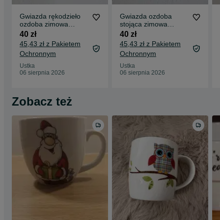
Gwiazda rękodzieło
Gwiazda ozdoba
ozdoba zimowa
stojąca zimowa
aniołek
rękodzieło
40 zł
40 zł
45,43 zł z Pakietem
45,43 zł z Pakietem
Ochronnym
Ochronnym
Ustka
Ustka
06 sierpnia 2026
06 sierpnia 2026
Zobacz też