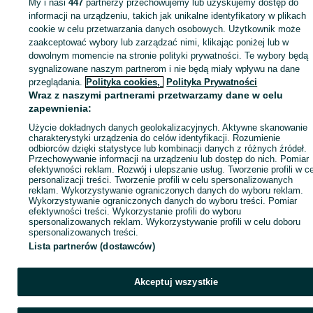
My i nasi
447
partnerzy przechowujemy lub uzyskujemy dostęp do
Zaloguj się lub załóż konto na OLX, aby skontaktować się z t
informacji na urządzeniu, takich jak unikalne identyfikatory w plikach
sprzedającym
cookie w celu przetwarzania danych osobowych. Użytkownik może
zaakceptować wybory lub zarządzać nimi, klikając poniżej lub w
dowolnym momencie na stronie polityki prywatności. Te wybory będą
sygnalizowane naszym partnerom i nie będą miały wpływu na dane
Zaloguj się / Załóż konto
przeglądania.
Polityka cookies,
Polityka Prywatności
Wraz z naszymi partnerami przetwarzamy dane w celu
Kup
zapewnienia:
Użycie dokładnych danych geolokalizacyjnych. Aktywne skanowanie
charakterystyki urządzenia do celów identyfikacji. Rozumienie
odbiorców dzięki statystyce lub kombinacji danych z różnych źródeł.
Przechowywanie informacji na urządzeniu lub dostęp do nich. Pomiar
efektywności reklam. Rozwój i ulepszanie usług. Tworzenie profili w c
personalizacji treści. Tworzenie profili w celu spersonalizowanych
reklam. Wykorzystywanie ograniczonych danych do wyboru reklam.
Wykorzystywanie ograniczonych danych do wyboru treści. Pomiar
efektywności treści. Wykorzystanie profili do wyboru
spersonalizowanych reklam. Wykorzystywanie profili w celu doboru
spersonalizowanych treści.
Lista partnerów (dostawców)
Akceptuj wszystkie