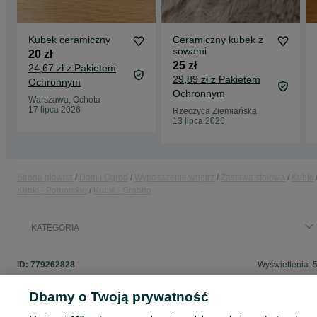
Kubek ceramiczny
Ceramiczny kubek z
sowami
20 zł
25 zł
24,67 zł z Pakietem
29,89 zł z Pakietem
Ochronnym
Ochronnym
Warszawa, Ochota
17 lipca 2026
Rzeczyca Ziemiańska
13 lipca 2026
Strona główna
Dom i Ogród
Wyposażenie wnętrz
Zastawa stołowa
Kubki
Kubki - Pomorskie
Kubki - Grabno
KATEGORIA
ID:
779262828
Wyświetlenia: 
Dbamy o Twoją prywatność