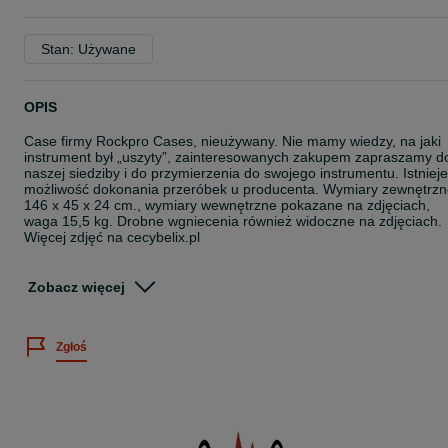
Stan: Używane
OPIS
Case firmy Rockpro Cases, nieużywany. Nie mamy wiedzy, na jaki
instrument był „uszyty”, zainteresowanych zakupem zapraszamy d
naszej siedziby i do przymierzenia do swojego instrumentu. Istnieje
możliwość dokonania przeróbek u producenta. Wymiary zewnętrz
146 x 45 x 24 cm., wymiary wewnętrzne pokazane na zdjęciach,
waga 15,5 kg. Drobne wgniecenia również widoczne na zdjęciach.
Więcej zdjęć na cecybelix.pl
Zapraszamy do odbioru osobistego w siedzibie naszej firmy.
Możliwa jest wysyłka po wcześniejszym ustaleniu kosztu jej
Zobacz więcej
sporządzenia i nadania.
Wystawiamy fakturę VAT marża.
Zgłoś
Istnieje możliwość przyjęcia w rozliczeniu innego sprzętu lub
instrumentu muzycznego.