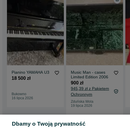
Pianino YAMAHA U3
Music Man - cases
Limited Edition 2006
18 500 zł
900 zł
945,39 zł z Pakietem
Bukowno
Ochronnym
16 lipca 2026
Zduńska Wola
19 lipca 2026
Dbamy o Twoją prywatność
Strona główna
Muzyka i Edukacja
Instrumenty
Instrumenty klawiszowe