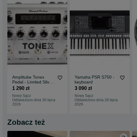
Amplitube Tonex
Yamaha PSR S750 -
Pedal - Limited Silver
keyboard
Edition
1 290 zł
3 090 zł
Nowy Sącz
Nowy Sącz
Odświeżono dnia 30 lipca
Odświeżono dnia 28 lipca
2026
2026
Zobacz też