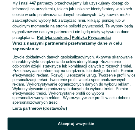
Syntezatory
Syntezatory - Małopolskie
Syntezatory - Nowy Sącz
My i nasi
447
partnerzy przechowujemy lub uzyskujemy dostęp do
informacji na urządzeniu, takich jak unikalne identyfikatory w plikach
cookie w celu przetwarzania danych osobowych. Użytkownik może
KATEGORIA
zaakceptować wybory lub zarządzać nimi, klikając poniżej lub w
dowolnym momencie na stronie polityki prywatności. Te wybory będą
ID:
sygnalizowane naszym partnerom i nie będą miały wpływu na dane
1066627267
Wyświetlenia:
przeglądania.
Polityka cookies,
Polityka Prywatności
Wraz z naszymi partnerami przetwarzamy dane w celu
Zadzwoń / SMS
Wyślij wiadomość
zapewnienia:
Użycie dokładnych danych geolokalizacyjnych. Aktywne skanowanie
charakterystyki urządzenia do celów identyfikacji. Rozumienie
odbiorców dzięki statystyce lub kombinacji danych z różnych źródeł.
Przechowywanie informacji na urządzeniu lub dostęp do nich. Pomiar
efektywności reklam. Rozwój i ulepszanie usług. Tworzenie profili w c
personalizacji treści. Tworzenie profili w celu spersonalizowanych
reklam. Wykorzystywanie ograniczonych danych do wyboru reklam.
Wykorzystywanie ograniczonych danych do wyboru treści. Pomiar
efektywności treści. Wykorzystanie profili do wyboru
spersonalizowanych reklam. Wykorzystywanie profili w celu doboru
spersonalizowanych treści.
Lista partnerów (dostawców)
Akceptuj wszystkie