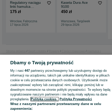
Regulatory naciągu
Kaseta Dura Ace
linki hamulca
9100
szosowego SM-CB90
175 zł
450 zł
Wrocław, Fabryczna
Warszawa, Targówek
17 lipca 2026
29 lipca 2026
Strona główna
Sport i Hobby
Rowery
Części rowerowe
Hamulce i
przerzutki
Hamulce i przerzutki - Małopolskie
Hamulce i przerzutki - Kraków
Hamulce i przerzutki - Bieńczyce
Dbamy o Twoją prywatność
My i nasi
447
partnerzy przechowujemy lub uzyskujemy dostęp do
KATEGORIA
informacji na urządzeniu, takich jak unikalne identyfikatory w plikach
cookie w celu przetwarzania danych osobowych. Użytkownik może
zaakceptować wybory lub zarządzać nimi, klikając poniżej lub w
ID:
1063118805
Wyświetlenia: 1
dowolnym momencie na stronie polityki prywatności. Te wybory będą
sygnalizowane naszym partnerom i nie będą miały wpływu na dane
przeglądania.
Polityka cookies,
Polityka Prywatności
Kup
Wraz z naszymi partnerami przetwarzamy dane w celu
zapewnienia: