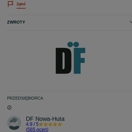
Zgłoś
ZWROTY
PRZEDSIĘBIORCA
DF Nowa-Huta
4.9
/
5
(
565 ocen
)