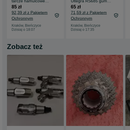
tarcze hamulcowe
Ultegra RS685 gumy
tarcze hamulcowe
osłony do
85 zł
65 zł
160mm
klakomanetek
92,39 zł z Pakietem
71,59 zł z Pakietem
Ochronnym
Ochronnym
Kraków, Bieńczyce
Kraków, Bieńczyce
Dzisiaj o 18:07
Dzisiaj o 17:35
Zobacz też