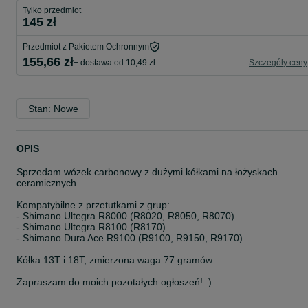
Tylko przedmiot
145 zł
Przedmiot z Pakietem Ochronnym
155,66 zł
+ dostawa od 10,49 zł
Szczegóły ceny
Stan: Nowe
OPIS
Sprzedam wózek carbonowy z dużymi kółkami na łożyskach
ceramicznych.
Kompatybilne z przetutkami z grup:
- Shimano Ultegra R8000 (R8020, R8050, R8070)
- Shimano Ultegra R8100 (R8170)
- Shimano Dura Ace R9100 (R9100, R9150, R9170)
Kółka 13T i 18T, zmierzona waga 77 gramów.
Zapraszam do moich pozotałych ogłoszeń! :)