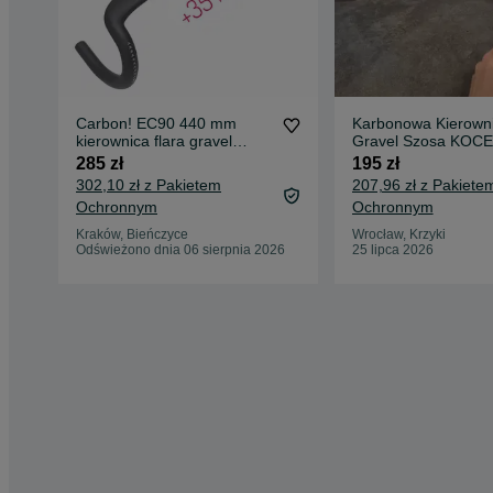
Carbon! EC90 440 mm
Karbonowa Kierown
kierownica flara gravel
Gravel Szosa KOC
carbonowa szosowa 44 cm
400mm NOWA
285 zł
195 zł
302,10 zł z Pakietem
207,96 zł z Pakiete
Ochronnym
Ochronnym
Kraków, Bieńczyce
Wrocław, Krzyki
Odświeżono dnia 06 sierpnia 2026
25 lipca 2026