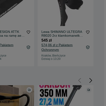
ESIGN ATTK
Lewa SHIMANO ULTEGRA
OV
rba na ramę aero
R8020 2rz klamkomanetka
zęb
thlon ultra
hydrauliczna manetka
kom
545 zł
195
czna
klamka klamkomanetki
 Pakietem
574,06 zł z Pakietem
207
manetki klamki r8000
Ochronnym
Oc
czyce
Kraków, Bieńczyce
Kra
34
Dzisiaj o 13:20
Dzis