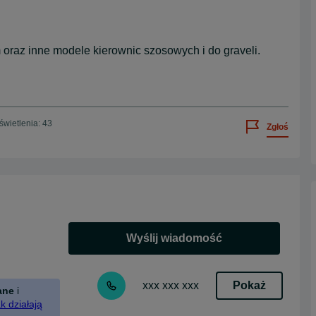
 oraz inne modele kierownic szosowych i do graveli.
wietlenia: 43
Zgłoś
Wyślij wiadomość
Pokaż
xxx xxx xxx
ane
i
k działają