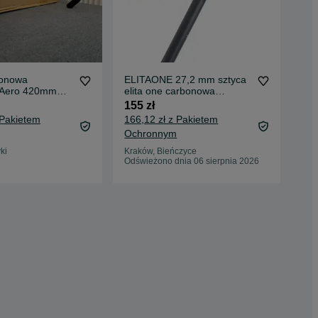
bonowa
ELITAONE 27,2 mm sztyca
Ga
 Aero 420mm
elita one carbonowa
70 
ravel Szosa
350mm 27,2mm
155 zł
76,
 Pakietem
166,12 zł z Pakietem
Oc
Ochronnym
Kat
06 
ki
Kraków, Bieńczyce
Odświeżono dnia 06 sierpnia 2026