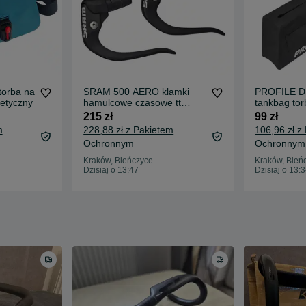
torba na
SRAM 500 AERO klamki
PROFILE D
etyczny
hamulcowe czasowe tt
tankbag to
bycze rokgi aero triathlon
ironman tria
215 zł
99 zł
lemondka kierownica
aerodynami
m
228,88 zł z Pakietem
106,96 zł z
czasowa czas SRAM BL-
Ochronnym
Ochronnym
500-AERO-A1
Kraków, Bieńczyce
Kraków, Bień
Dzisiaj o 13:47
Dzisiaj o 13: