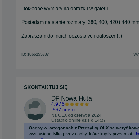
Dokładne wymiary na obrazku w galerii.
Posiadam na stanie rozmiary: 380, 400, 420 i 440 mm
Zapraszam do moich pozostałych ogłoszeń! :)
ID:
1066155837
Wyś
SKONTAKTUJ SIĘ
DF Nowa-Huta
4.9
/
5
(
567 ocen
)
Na OLX od
czerwca 2024
Ostatnio online dziś o 14:37
Oceny w kategoriach z Przesyłką OLX są weryfikow
wystawiane tylko przez osoby, które kupiły przedmiot.
Ja