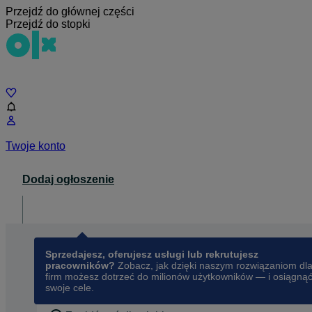
Przejdź do głównej części
Przejdź do stopki
Czat
Twoje konto
Dodaj ogłoszenie
Dla biznesu
opens in a new tab
Sprzedajesz, oferujesz usługi lub rekrutujesz
pracowników?
Zobacz, jak dzięki naszym rozwiązaniom dl
firm możesz dotrzeć do milionów użytkowników — i osiągną
swoje cele.