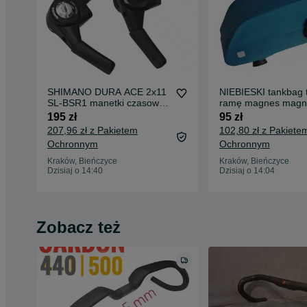
SHIMANO DURA ACE 2x11
NIEBIESKI tankbag 
SL-BSR1 manetki czasowe
ramę magnes magn
bar-end tt czas manetki light
195 zł
95 zł
action action shimano
207,96 zł z Pakietem
102,80 zł z Pakiete
duraace triathlon ironman
Ochronnym
Ochronnym
Kraków, Bieńczyce
Kraków, Bieńczyce
Dzisiaj o 14:40
Dzisiaj o 14:04
Zobacz też