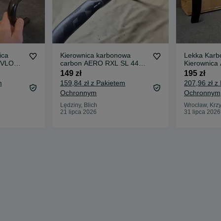
ica
Kierownica karbonowa
Lekka Kar
EVLO
carbon AERO RXL SL 440
Kierownica
mm ergonomiczna
KOCEVLO G
149 zł
195 zł
NOWA
m
159,84 zł z Pakietem
207,96 zł z
Ochronnym
Ochronnym
Lędziny, Blich
Wrocław, Krzy
21 lipca 2026
31 lipca 2026