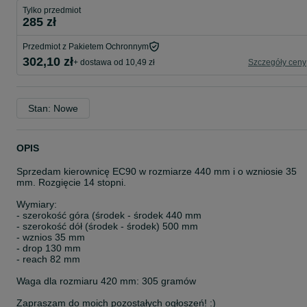
Tylko przedmiot
285 zł
Przedmiot z Pakietem Ochronnym
302,10 zł
+ dostawa od 10,49 zł
Szczegóły ceny
Stan: Nowe
OPIS
Sprzedam kierownicę EC90 w rozmiarze 440 mm i o wzniosie 35
mm. Rozgięcie 14 stopni.
Wymiary:
- szerokość góra (środek - środek 440 mm
- szerokość dół (środek - środek) 500 mm
- wznios 35 mm
- drop 130 mm
- reach 82 mm
Waga dla rozmiaru 420 mm: 305 gramów
Zapraszam do moich pozostałych ogłoszeń! :)