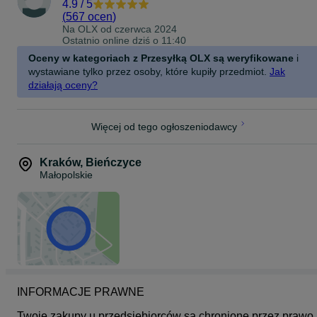
4.9
/
5
(
567 ocen
)
Na OLX od
czerwca 2024
Ostatnio online dziś o 11:40
Oceny w kategoriach z Przesyłką OLX są weryfikowane
i
wystawiane tylko przez osoby, które kupiły przedmiot.
Jak
działają oceny?
Więcej od tego ogłoszeniodawcy
Kraków
,
Bieńczyce
Małopolskie
INFORMACJE PRAWNE
Twoje zakupy u przedsiębiorców są chronione przez prawo 