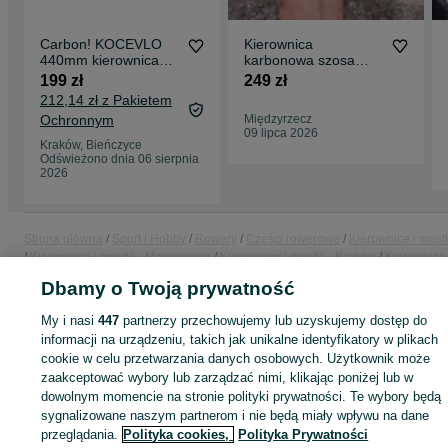
Carbon! KOCEVLO
Kierownica
440mm kierownica
karbonowa szosa
carbonowa szosowa
ZZYZX
199 zł
249 zł
gravel 44 cm
212,14 zł z Pakietem
Ochronnym
Międzyrzecz
09 lipca 2026
Kraków, Bieńczyce
Odświeżono dnia 06 sierpnia
2026
Strona główna
Sport i Hobby
Rowery
Części rowerowe
Kierownice i most
Kierownice i mostki - Małopolskie
Kierownice i mostki - Kraków
Kierownice 
mostki - Bieńczyce
Dbamy o Twoją prywatność
My i nasi
447
partnerzy przechowujemy lub uzyskujemy dostęp do
KATEGORIA
informacji na urządzeniu, takich jak unikalne identyfikatory w plikach
cookie w celu przetwarzania danych osobowych. Użytkownik może
zaakceptować wybory lub zarządzać nimi, klikając poniżej lub w
ID:
1027071468
Wyświetlenia: 2
dowolnym momencie na stronie polityki prywatności. Te wybory będą
sygnalizowane naszym partnerom i nie będą miały wpływu na dane
Kup
przeglądania.
Polityka cookies,
Polityka Prywatności