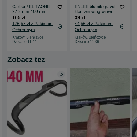
Carbon! ELITAONE
ENLEE błotnik gravel
27,2 mm 400 mm
klon win wing winwing
sztyca podsiodłowa
szosowyy
165 zł
39 zł
carbonowa elita one
176,58 zł z Pakietem
44,56 zł z Pakietem
Ochronnym
Ochronnym
Kraków, Bieńczyce
Kraków, Bieńczyce
Dzisiaj o 11:44
Dzisiaj o 11:36
Zobacz też