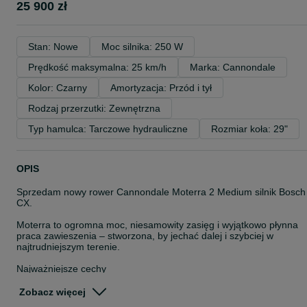
25 900 zł
Stan: Nowe
Moc silnika: 250 W
Prędkość maksymalna: 25 km/h
Marka: Cannondale
Kolor: Czarny
Amortyzacja: Przód i tył
Rodzaj przerzutki: Zewnętrzna
Typ hamulca: Tarczowe hydrauliczne
Rozmiar koła: 29"
OPIS
Sprzedam nowy rower Cannondale Moterra 2 Medium silnik Bosch
CX.
Moterra to ogromna moc, niesamowity zasięg i wyjątkowo płynna
praca zawieszenia – stworzona, by jechać dalej i szybciej w
najtrudniejszym terenie.
Najważniejsze cechy
Lekka rama z włókna węglowego – zawieszenie Proportional
Response dostosowane do rozmiaru, zestrojone specjalnie pod
Zobacz więcej
damper powietrzny i koła 29”