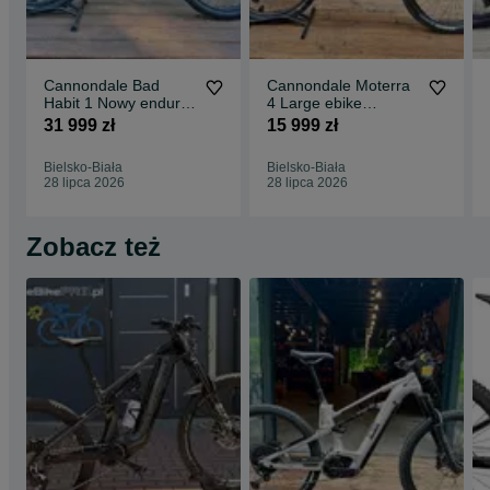
lub szkolenie z techniki jazdy.
Cannondale Bad
Cannondale Moterra
Habit 1 Nowy enduro
4 Large ebike
Large
elektryczny
31 999 zł
15 999 zł
Bielsko-Biała
Bielsko-Biała
28 lipca 2026
28 lipca 2026
Zobacz też