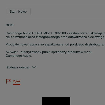
Stan: Nowe
OPIS
Cambridge Audio CXA81 Mk2 + CXN100 - zestaw stereo składając
się ze wzmacniacza zintegrowanego oraz odtwarzacza sieciowego
Produkty nowe fabrycznie zapakowane, od polskiego dystrybutora.
AVŚwiat - autoryzowany punkt sprzedaży produktów marki
Cambridge Audio.
CXA81 Mk II opiera się na sukcesie swoich wielokrotnie
nagradzanych poprzedników. Nie oglądaliśmy się wstecz od czasu,
Zobacz więcej
gdy w 1968 roku stworzyliśmy nasz pierwszy wzmacniacz
zintegrowany, zawsze szukając nowych sposobów na poprawę
wrażeń słuchowych – mając jednocześnie świadomość, że
Zgłoś
wspaniały dźwięk nigdy nie wychodzi z mody.
CXA81 Mk II jest zrównoważony i wyrafinowany. 80 W na kanał daj
mu całkowitą władzę nad Twoją muzyką, ujawniając wszystkie
zawarte w niej emocje i niuanse.
Specyfikacja techniczna:
Moc wyjściowa: