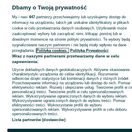
Dbamy o Twoją prywatność
Strona główna
Elektronika
Sprzęt audio
Wzmacniacze
Wzmacniacze -
Mazowieckie
Wzmacniacze - Warszawa
Wzmacniacze - Wilanów
My i nasi
447
partnerzy przechowujemy lub uzyskujemy dostęp do
informacji na urządzeniu, takich jak unikalne identyfikatory w plikach
KATEGORIA
cookie w celu przetwarzania danych osobowych. Użytkownik może
zaakceptować wybory lub zarządzać nimi, klikając poniżej lub w
dowolnym momencie na stronie polityki prywatności. Te wybory będą
ID:
993575505
Wyświetlenia: 2
sygnalizowane naszym partnerom i nie będą miały wpływu na dane
przeglądania.
Polityka cookies,
Polityka Prywatności
Wraz z naszymi partnerami przetwarzamy dane w celu
Zadzwoń / SMS
Wyślij wiadomość
zapewnienia:
Użycie dokładnych danych geolokalizacyjnych. Aktywne skanowanie
charakterystyki urządzenia do celów identyfikacji. Rozumienie
odbiorców dzięki statystyce lub kombinacji danych z różnych źródeł.
Przechowywanie informacji na urządzeniu lub dostęp do nich. Pomiar
efektywności reklam. Rozwój i ulepszanie usług. Tworzenie profili w c
personalizacji treści. Tworzenie profili w celu spersonalizowanych
reklam. Wykorzystywanie ograniczonych danych do wyboru reklam.
Wykorzystywanie ograniczonych danych do wyboru treści. Pomiar
efektywności treści. Wykorzystanie profili do wyboru
spersonalizowanych reklam. Wykorzystywanie profili w celu doboru
spersonalizowanych treści.
Lista partnerów (dostawców)