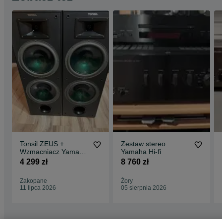
Tonsil ZEUS +
Zestaw stereo
Wzmacniacz Yamaha
Yamaha Hi-fi
A-S701
4 299 zł
8 760 zł
Zakopane
Żory
11 lipca 2026
05 sierpnia 2026