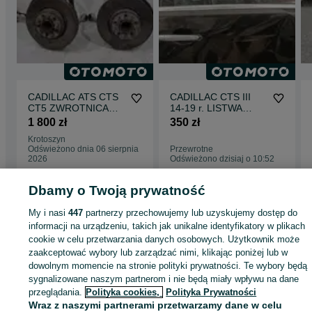
CADILLAC ATS CTS
CADILLAC CTS III
CT5 ZWROTNICA
14-19 r. LISTWA
LEWA PRAWA
zbierająca drzwi
1 800 zł
350 zł
MCPHERSON LEWY
PRAWY TYŁ chrom
Krotoszyn
PRAWY 22739647
Odświeżono dnia 06 sierpnia
Przewrotne
22739648 23130669
2026
Odświeżono dzisiaj o 10:52
23130670
Dbamy o Twoją prywatność
Strona główna
Motoryzacja
Części samochodowe
Osobowe
Osobowe -
My i nasi
447
partnerzy przechowujemy lub uzyskujemy dostęp do
Pomorskie
Osobowe - Malbork
informacji na urządzeniu, takich jak unikalne identyfikatory w plikach
cookie w celu przetwarzania danych osobowych. Użytkownik może
zaakceptować wybory lub zarządzać nimi, klikając poniżej lub w
KATEGORIA
dowolnym momencie na stronie polityki prywatności. Te wybory będą
sygnalizowane naszym partnerom i nie będą miały wpływu na dane
ID:
1067281175
Wyświetlenia: 
przeglądania.
Polityka cookies,
Polityka Prywatności
Wraz z naszymi partnerami przetwarzamy dane w celu