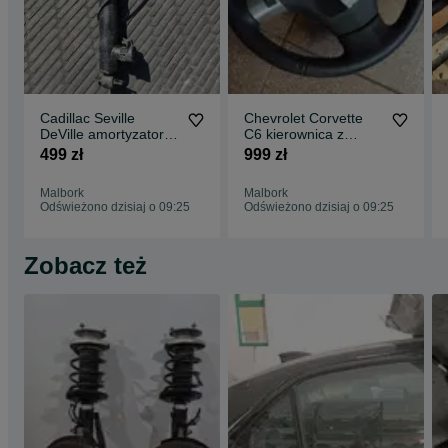
Cadillac Seville
Chevrolet Corvette
DeVille amortyzator
C6 kierownica z
tylny magnetyczny
łopatkami
499 zł
999 zł
Malbork
Malbork
Odświeżono dzisiaj o 09:25
Odświeżono dzisiaj o 09:25
Zobacz też