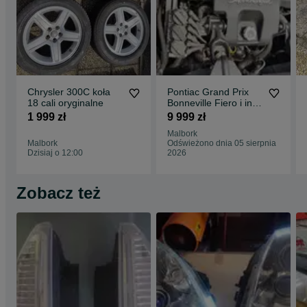
Chrysler 300C koła
Pontiac Grand Prix
18 cali oryginalne
Bonneville Fiero i inne
GM kompletny silnik
1 999 zł
9 999 zł
L67
Malbork
Malbork
Odświeżono dnia 05 sierpnia
Dzisiaj o 12:00
2026
Zobacz też