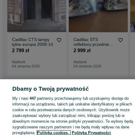
Cadillac CTS lampy
Cadillac STS
tylne europa 2008-14
reflektory przednie
xenon para europa
2 799 zł
2 999 zł
2005-12
Malbork
Malbork
04 sierpnia 2026
04 sierpnia 2026
Dbamy o Twoją prywatność
Strona główna
Motoryzacja
Części samochodowe
Osobowe
Osobowe -
My i nasi
447
partnerzy przechowujemy lub uzyskujemy dostęp do
Pomorskie
Osobowe - Malbork
informacji na urządzeniu, takich jak unikalne identyfikatory w plikach
cookie w celu przetwarzania danych osobowych. Użytkownik może
zaakceptować wybory lub zarządzać nimi, klikając poniżej lub w
KATEGORIA
dowolnym momencie na stronie polityki prywatności. Te wybory będą
sygnalizowane naszym partnerom i nie będą miały wpływu na dane
ID:
1067279720
Wyświetlenia:
przeglądania.
Polityka cookies,
Polityka Prywatności