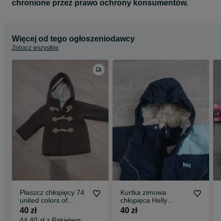
chronione przez prawo ochrony konsumentów.
Więcej od tego ogłoszeniodawcy
Zobacz wszystkie
Płaszcz chłopięcy 74
Kurtka zimowa
united colors of
chłopięca Helly
benetton
Hansen 92
40 zł
40 zł
44,40 zł z Pakietem