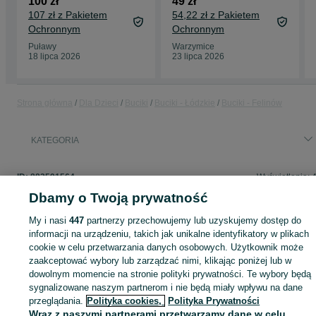
100 zł
49 zł
107 zł z Pakietem
54,22 zł z Pakietem
Ochronnym
Ochronnym
Puławy
Warzymice
18 lipca 2026
23 lipca 2026
Strona główna
Dla Dzieci
Buciki
Buciki - Łódzkie
Buciki - Felinów
KATEGORIA
ID:
882591564
Wyświetlenia: 
Dbamy o Twoją prywatność
My i nasi
447
partnerzy przechowujemy lub uzyskujemy dostęp do
informacji na urządzeniu, takich jak unikalne identyfikatory w plikach
Zaloguj się lub załóż konto na OLX, aby skontaktować się z t
cookie w celu przetwarzania danych osobowych. Użytkownik może
sprzedającym
zaakceptować wybory lub zarządzać nimi, klikając poniżej lub w
dowolnym momencie na stronie polityki prywatności. Te wybory będą
sygnalizowane naszym partnerom i nie będą miały wpływu na dane
Zaloguj się / Załóż konto
przeglądania.
Polityka cookies,
Polityka Prywatności
Wraz z naszymi partnerami przetwarzamy dane w celu