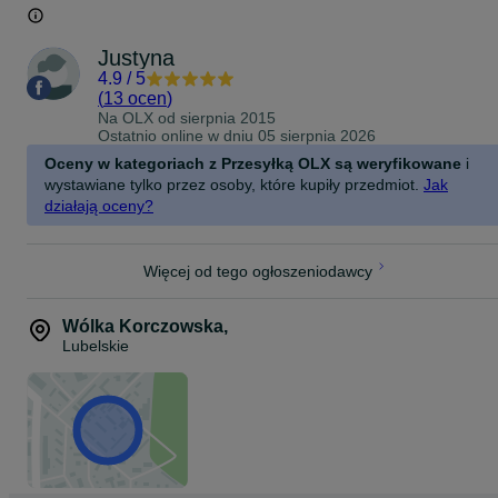
Justyna
4.9
/
5
(
13 ocen
)
Na OLX od
sierpnia 2015
Ostatnio online w dniu 05 sierpnia 2026
Oceny w kategoriach z Przesyłką OLX są weryfikowane
i
wystawiane tylko przez osoby, które kupiły przedmiot.
Jak
działają oceny?
Więcej od tego ogłoszeniodawcy
Wólka Korczowska
,
Lubelskie