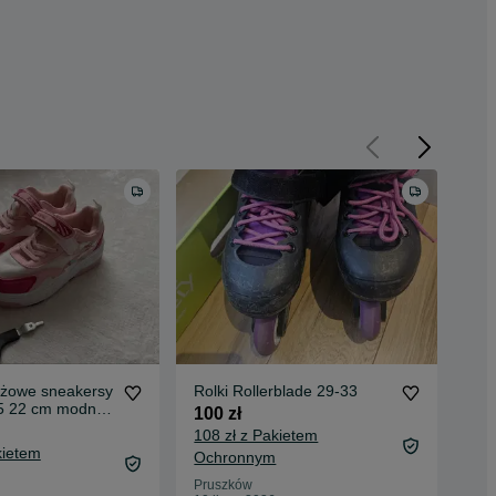
różowe sneakersy
Rolki Rollerblade 29-33
But
5 22 cm modne
kół
100 zł
eń
50 
108 zł z Pakietem
kietem
56 
Ochronnym
Kat
Pruszków