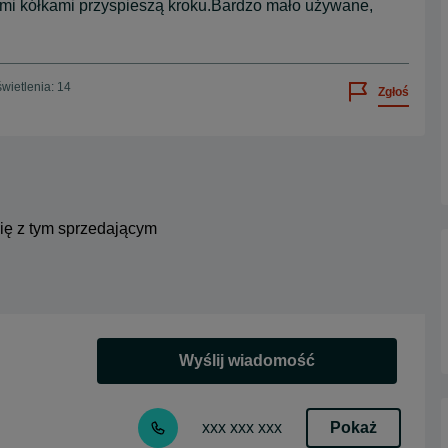
ymi kółkami przyspieszą kroku.Bardzo mało używane,
wietlenia: 14
Zgłoś
się z tym sprzedającym
Wyślij wiadomość
Pokaż
xxx xxx xxx