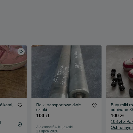
kółkami,
Rolki transportowe dwie
Buty rolki 
sztuki
odpinane 3
okazja jesi
100 zł
100 zł
m
108 zł z Pa
Aleksandrów Kujawski
Ochronnym
21 lipca 2026