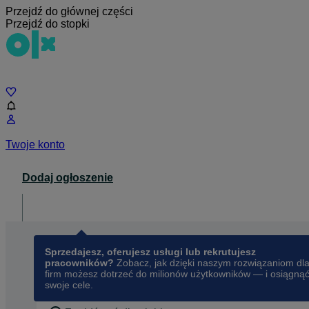
Przejdź do głównej części
Przejdź do stopki
Czat
Twoje konto
Dodaj ogłoszenie
Dla biznesu
opens in a new tab
Sprzedajesz, oferujesz usługi lub rekrutujesz
pracowników?
Zobacz, jak dzięki naszym rozwiązaniom dl
firm możesz dotrzeć do milionów użytkowników — i osiągną
swoje cele.