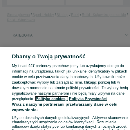
Strona główna
Sport i Hobby
Skating
Rolki
Rolki - Kujawsko-pomorskie
Rolki - Włocławek
KATEGORIA
ID:
987994173
Wyświetlenia: 
Dbamy o Twoją prywatność
My i nasi
447
partnerzy przechowujemy lub uzyskujemy dostęp do
informacji na urządzeniu, takich jak unikalne identyfikatory w plikach
Zaloguj się lub załóż konto na OLX, aby skontaktować się z t
cookie w celu przetwarzania danych osobowych. Użytkownik może
sprzedającym
zaakceptować wybory lub zarządzać nimi, klikając poniżej lub w
dowolnym momencie na stronie polityki prywatności. Te wybory będą
sygnalizowane naszym partnerom i nie będą miały wpływu na dane
przeglądania.
Polityka cookies,
Polityka Prywatności
Zaloguj się / Załóż konto
Wraz z naszymi partnerami przetwarzamy dane w celu
zapewnienia:
Kup
Użycie dokładnych danych geolokalizacyjnych. Aktywne skanowanie
charakterystyki urządzenia do celów identyfikacji. Rozumienie
odbiorców dzięki statystyce lub kombinacji danych z różnych źródeł.