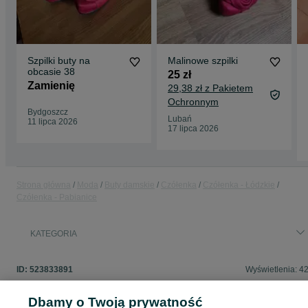
Szpilki buty na
Malinowe szpilki
obcasie 38
25 zł
Zamienię
29,38 zł z Pakietem
Ochronnym
Bydgoszcz
Lubań
11 lipca 2026
17 lipca 2026
Strona główna
Moda
Buty damskie
Czółenka
Czółenka - Łódzkie
Czółenka - Pabianice
KATEGORIA
ID:
523833891
Wyświetlenia: 4
Dbamy o Twoją prywatność