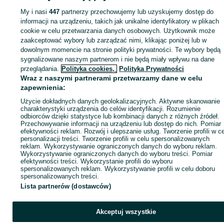
My i nasi
447
partnerzy przechowujemy lub uzyskujemy dostęp do
Zaloguj się lub załóż konto na OLX, aby skontaktować się z t
informacji na urządzeniu, takich jak unikalne identyfikatory w plikach
sprzedającym
cookie w celu przetwarzania danych osobowych. Użytkownik może
zaakceptować wybory lub zarządzać nimi, klikając poniżej lub w
dowolnym momencie na stronie polityki prywatności. Te wybory będą
Zaloguj się / Załóż konto
sygnalizowane naszym partnerom i nie będą miały wpływu na dane
przeglądania.
Polityka cookies,
Polityka Prywatności
Wraz z naszymi partnerami przetwarzamy dane w celu
Kup
zapewnienia:
Użycie dokładnych danych geolokalizacyjnych. Aktywne skanowanie
charakterystyki urządzenia do celów identyfikacji. Rozumienie
odbiorców dzięki statystyce lub kombinacji danych z różnych źródeł.
Przechowywanie informacji na urządzeniu lub dostęp do nich. Pomiar
efektywności reklam. Rozwój i ulepszanie usług. Tworzenie profili w c
personalizacji treści. Tworzenie profili w celu spersonalizowanych
reklam. Wykorzystywanie ograniczonych danych do wyboru reklam.
Wykorzystywanie ograniczonych danych do wyboru treści. Pomiar
efektywności treści. Wykorzystanie profili do wyboru
spersonalizowanych reklam. Wykorzystywanie profili w celu doboru
spersonalizowanych treści.
Lista partnerów (dostawców)
Akceptuj wszystkie