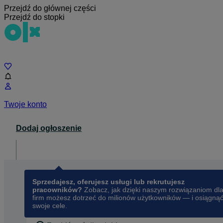
Przejdź do głównej części
Przejdź do stopki
Czat
Twoje konto
Dodaj ogłoszenie
Dla biznesu
opens in a new tab
Sprzedajesz, oferujesz usługi lub rekrutujesz
pracowników?
Zobacz, jak dzięki naszym rozwiązaniom dl
firm możesz dotrzeć do milionów użytkowników — i osiągną
swoje cele.