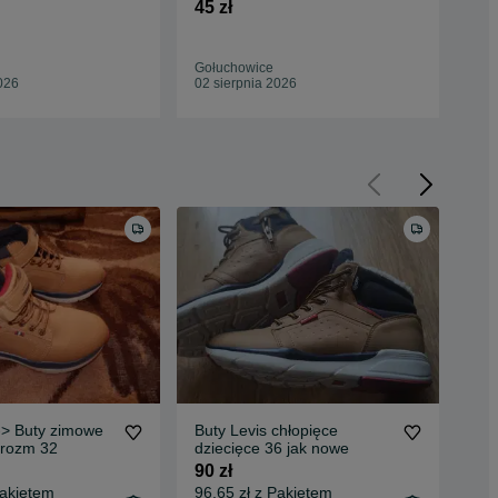
45 zł
50 
Gołuchowice
Goł
026
02 sierpnia 2026
02 
> Buty zimowe
Buty Levis chłopięce
But
 rozm 32
dziecięce 36 jak nowe
80 
90 zł
86,
Pakietem
96,65 zł z Pakietem
Oc