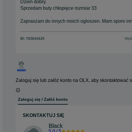
Dzień dobry.
Sprzedam buty chłopięce rozmiar 33
Zapraszam do innych moich ogloszen. Mam sporo inn
ID:
783641620
Wyśw
Zaloguj się lub załóż konto na OLX, aby skontaktować 
Zaloguj się / Załóż konto
SKONTAKTUJ SIĘ
Black
5.0
/
5