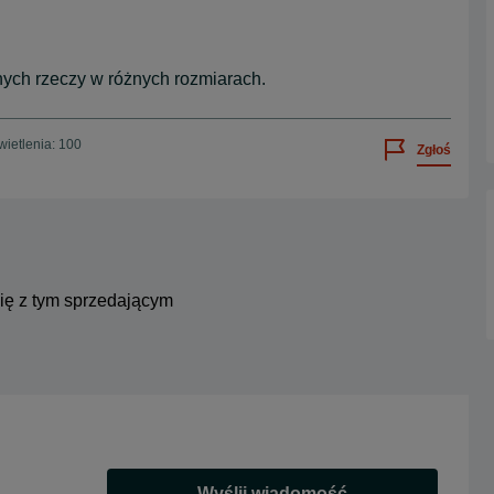
ych rzeczy w różnych rozmiarach.
ietlenia: 100
Zgłoś
się z tym sprzedającym
Wyślij wiadomość