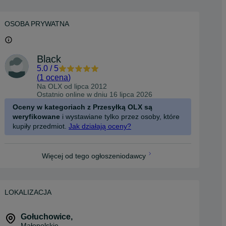
OSOBA PRYWATNA
Black
5.0
/
5
(
1 ocena
)
Na OLX od
lipca 2012
Ostatnio online w dniu 16 lipca 2026
Oceny w kategoriach z Przesyłką OLX są
weryfikowane
i wystawiane tylko przez osoby, które
kupiły przedmiot.
Jak działają oceny?
Więcej od tego ogłoszeniodawcy
LOKALIZACJA
Gołuchowice
,
Małopolskie