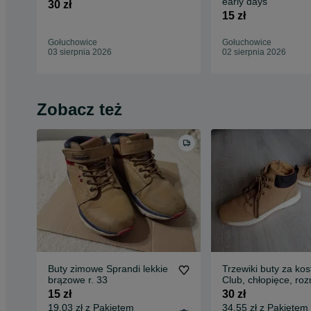
early days
30 zł
15 zł
Gołuchowice
Gołuchowice
03 sierpnia 2026
02 sierpnia 2026
Zobacz też
Buty zimowe Sprandi lekkie
Trzewiki buty za kos
brązowe r. 33
Club, chłopięce, roz
musztardowe
15 zł
30 zł
19,03 zł z Pakietem
34,55 zł z Pakietem