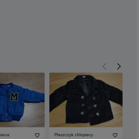
pieca
Płaszczyk chlopiecy
Kur