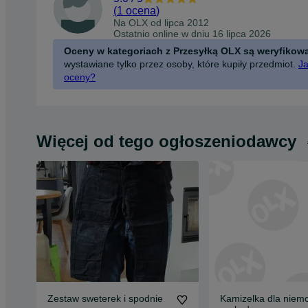
(
1 ocena
)
Na OLX od
lipca 2012
Ostatnio online w dniu 16 lipca 2026
Oceny w kategoriach z Przesyłką OLX są weryfikow
wystawiane tylko przez osoby, które kupiły przedmiot.
Ja
oceny?
Więcej od tego ogłoszeniodawcy
Zestaw sweterek i spodnie
Kamizelka dla niem