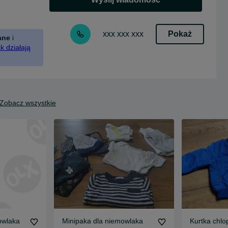
Pokaż
xxx xxx xxx
ane
i
k działają
Zobacz wszystkie
owlaka
Minipaka dla niemowlaka
Kurtka chlo