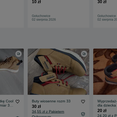
10 zł
30 zł
Gołuchowice
Gołuchowice
02 sierpnia 2026
02 sierpnia 2
tkę Cool
Buty wiosenne rozm 33
Wyprzedaż-
miar 37
dla dziecka
30 zł
20 zł
34,55 zł z Pakietem
24,20 zł z 
Ochronnym