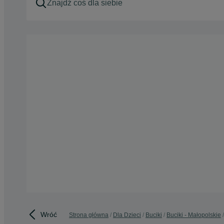
Wróć
Strona główna
Dla Dzieci
Buciki
Buciki - Małopolskie