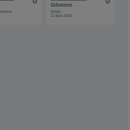
Ochronnym
War
17 
amienna
Grójec
11 lipca 2026