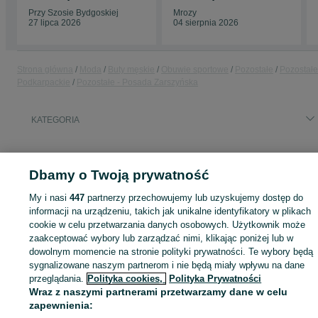
Przy Szosie Bydgoskiej
Mrozy
27 lipca 2026
04 sierpnia 2026
Strona główna
Moda
Buty męskie
Obuwie sportowe
Pozostałe
Pozostałe
Podkarpackie
Pozostałe - Posada Zarszyńska
KATEGORIA
ID:
909506350
Wyświetlenia: 1
Dbamy o Twoją prywatność
My i nasi
447
partnerzy przechowujemy lub uzyskujemy dostęp do
informacji na urządzeniu, takich jak unikalne identyfikatory w plikach
Zaloguj się lub załóż konto na OLX, aby skontaktować się z t
cookie w celu przetwarzania danych osobowych. Użytkownik może
sprzedającym
zaakceptować wybory lub zarządzać nimi, klikając poniżej lub w
dowolnym momencie na stronie polityki prywatności. Te wybory będą
sygnalizowane naszym partnerom i nie będą miały wpływu na dane
przeglądania.
Polityka cookies,
Polityka Prywatności
Zaloguj się / Załóż konto
Wraz z naszymi partnerami przetwarzamy dane w celu
zapewnienia:
Kup