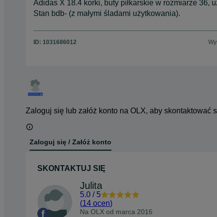
Adidas X 18.4 korki, buty piłkarskie w rozmiarze 36
Stan bdb- (z małymi śladami użytkowania).
ID:
1031686012
Wyś
Zaloguj się lub załóż konto na OLX, aby skontaktować 
Zaloguj się / Załóż konto
SKONTAKTUJ SIĘ
Julita
5.0
/
5
(
14 ocen
)
Na OLX od
marca 2016