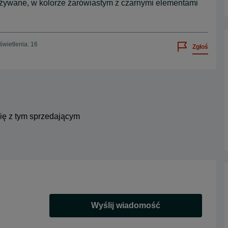
, używane, w kolorze żarówiastym z czarnymi elementami
wietlenia: 16
Zgłoś
się z tym sprzedającym
Wyślij wiadomość