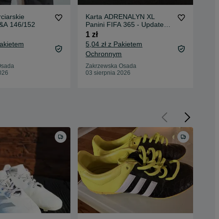
ciarskie
Karta ADRENALYN XL
Ka
C&A 146/152
Panini FIFA 365 - Update
Ro
Edition 2019
Pan
1 zł
1 z
Pakietem
5,04 zł z Pakietem
4,5
Ochronnym
Oc
Osada
Zakrzewska Osada
Zak
026
03 sierpnia 2026
03 