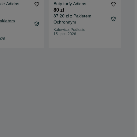
skie Adidas
Buty turfy Adidas
But
roz
80 zł
80 
87,20 zł z Pakietem
Pakietem
87,
Ochronnym
Oc
Katowice, Podlesie
15 lipca 2026
Wro
026
25 