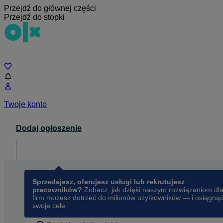
Przejdź do głównej części
Przejdź do stopki
Czat
Twoje konto
Dodaj ogłoszenie
Dla biznesu
opens in a new tab
Sprzedajesz, oferujesz usługi lub rekrutujesz
pracowników?
Zobacz, jak dzięki naszym rozwiązaniom dl
firm możesz dotrzeć do milionów użytkowników — i osiągną
swoje cele.