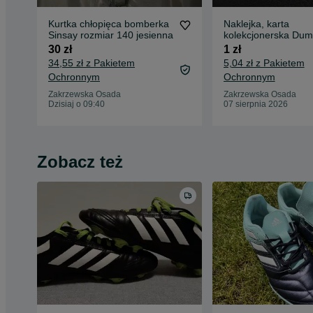
Kurtka chłopięca bomberka
Naklejka, karta
Sinsay rozmiar 140 jesienna
kolekcjonerska Dum
naszych Biedronka
30 zł
1 zł
34,55 zł z Pakietem
5,04 zł z Pakietem
Ochronnym
Ochronnym
Zakrzewska Osada
Zakrzewska Osada
Dzisiaj o 09:40
07 sierpnia 2026
Zobacz też