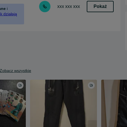
Pokaż
xxx xxx xxx
ane
i
k działają
Zobacz wszystkie