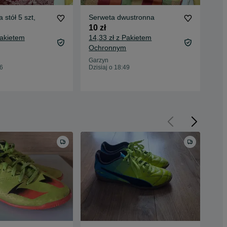
 stół 5 szt,
Serweta dwustronna
Kwa
stol
10 zł
10 
Pakietem
14,33 zł z Pakietem
14,
Ochronnym
Oc
Garzyn
56
Dzisiaj o 18:49
Gar
Dzis