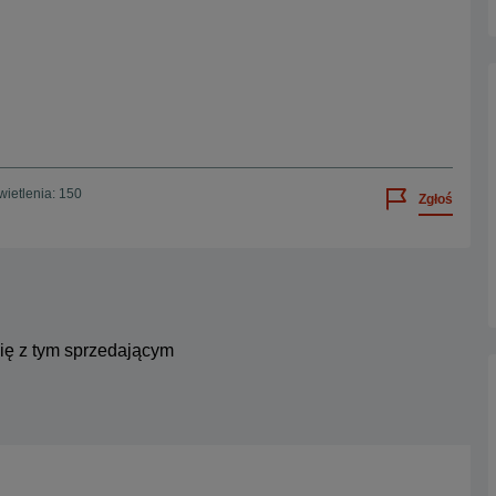
ietlenia: 150
Zgłoś
się z tym sprzedającym