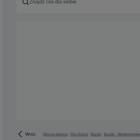
Wróć
Strona główna
Dla Dzieci
Buciki
Buciki - Wielkopolski