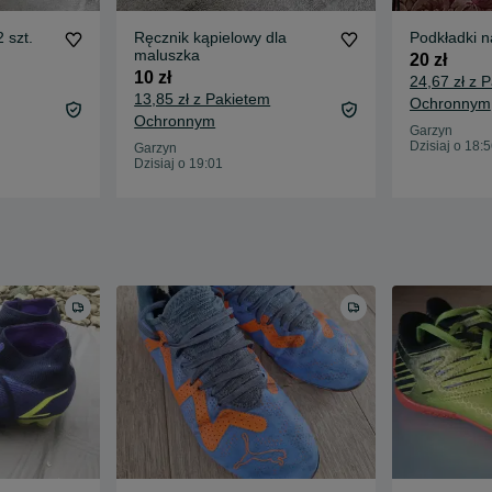
 szt.
Ręcznik kąpielowy dla
Podkładki na
maluszka
20 zł
10 zł
24,67 zł z 
13,85 zł z Pakietem
Ochronnym
Ochronnym
Garzyn
Dzisiaj o 18:
Garzyn
Dzisiaj o 19:01