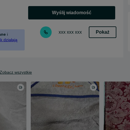
Wyślij wiadomość
Pokaż
xxx xxx xxx
ane
i
k działają
Zobacz wszystkie