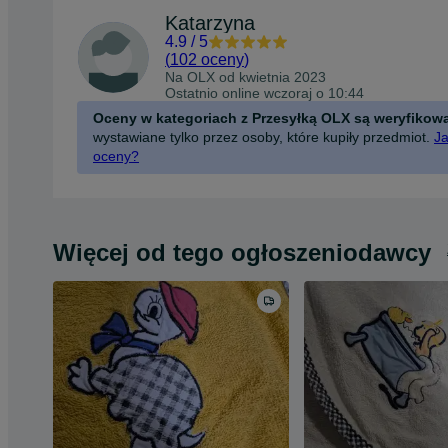
Katarzyna
4.9
/
5
(
102 oceny
)
Na OLX od
kwietnia 2023
Ostatnio online wczoraj o 10:44
Oceny w kategoriach z Przesyłką OLX są weryfikow
wystawiane tylko przez osoby, które kupiły przedmiot.
Ja
oceny?
Więcej od tego ogłoszeniodawcy