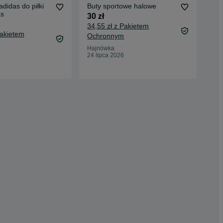
adidas do piłki
Buty sportowe halowe
Kor
as
30 zł
15 
34,55 zł z Pakietem
19,
Pakietem
Ochronnym
Oc
Hajnówka
Now
24 lipca 2026
Dzis