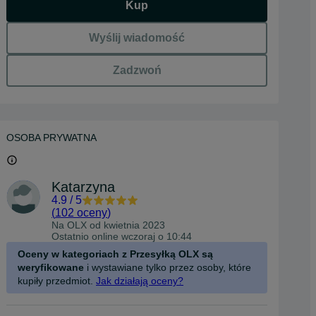
Kup
Wyślij wiadomość
Zadzwoń
OSOBA PRYWATNA
Katarzyna
4.9
/
5
(
102 oceny
)
Na OLX od
kwietnia 2023
Ostatnio online wczoraj o 10:44
Oceny w kategoriach z Przesyłką OLX są
weryfikowane
i wystawiane tylko przez osoby, które
kupiły przedmiot.
Jak działają oceny?