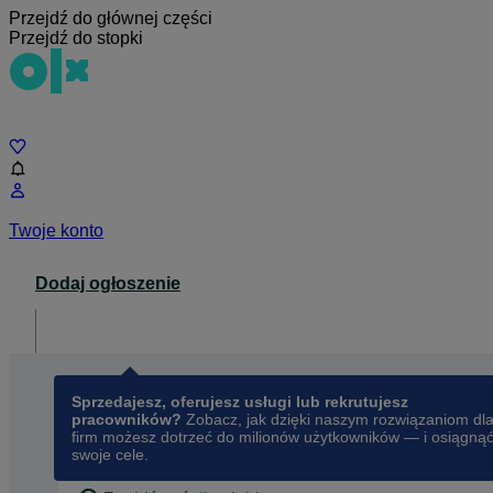
Przejdź do głównej części
Przejdź do stopki
Czat
Twoje konto
Dodaj ogłoszenie
Dla biznesu
opens in a new tab
Sprzedajesz, oferujesz usługi lub rekrutujesz
pracowników?
Zobacz, jak dzięki naszym rozwiązaniom dl
firm możesz dotrzeć do milionów użytkowników — i osiągną
swoje cele.