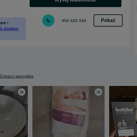
Pokaż
xxx xxx xxx
ane
i
k działają
Zobacz wszystkie