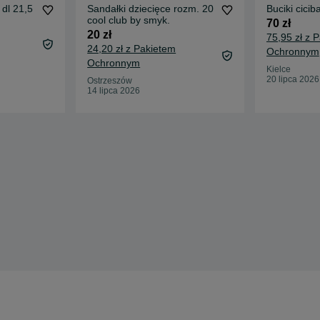
dl 21,5
Sandałki dziecięce rozm. 20
Buciki cici
cool club by smyk.
70 zł
20 zł
75,95 zł z 
24,20 zł z Pakietem
Ochronnym
Ochronnym
Kielce
20 lipca 2026
Ostrzeszów
14 lipca 2026