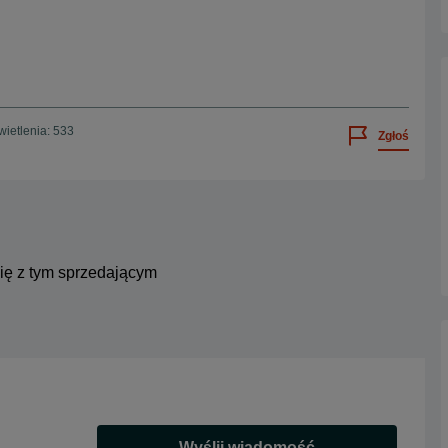
ietlenia: 533
Zgłoś
się z tym sprzedającym
Wyślij wiadomość