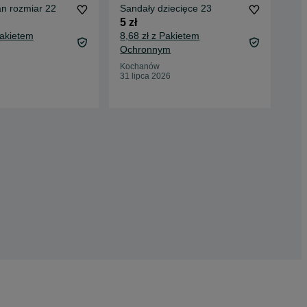
ban rozmiar 22
Sandały dziecięce 23
San
nos
5 zł
70 
Pakietem
8,68 zł z Pakietem
75,
Ochronnym
Oc
Kochanów
31 lipca 2026
War
06 