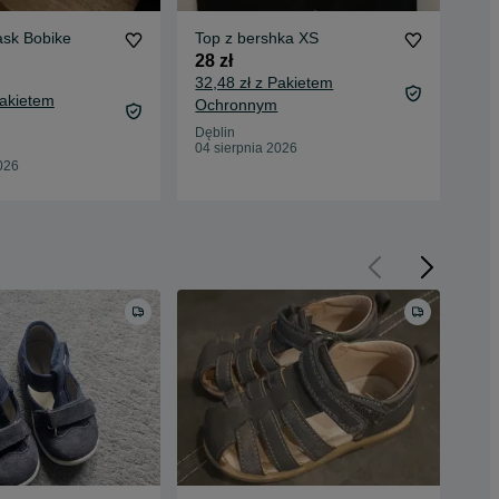
ask Bobike
Top z bershka XS
Nas
28 zł
8 z
32,48 zł z Pakietem
11,
Pakietem
Ochronnym
Oc
Dęblin
Now
04 sierpnia 2026
04 
026