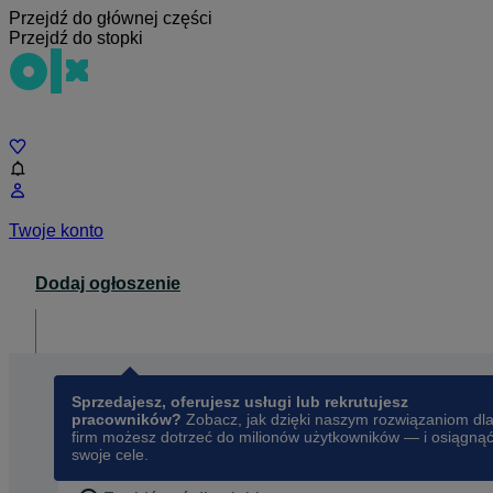
Przejdź do głównej części
Przejdź do stopki
Czat
Twoje konto
Dodaj ogłoszenie
Dla biznesu
opens in a new tab
Sprzedajesz, oferujesz usługi lub rekrutujesz
pracowników?
Zobacz, jak dzięki naszym rozwiązaniom dl
firm możesz dotrzeć do milionów użytkowników — i osiągną
swoje cele.