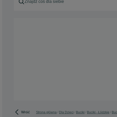
Wróć
Strona główna
Dla Dzieci
Buciki
Buciki - Łódzkie
Buc