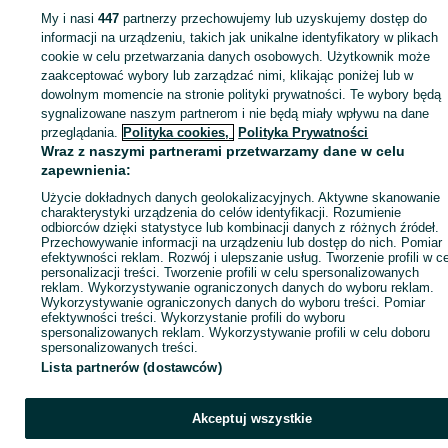
My i nasi
447
partnerzy przechowujemy lub uzyskujemy dostęp do
Zaloguj się lub załóż konto na OLX, aby skontaktować się z t
informacji na urządzeniu, takich jak unikalne identyfikatory w plikach
sprzedającym
cookie w celu przetwarzania danych osobowych. Użytkownik może
zaakceptować wybory lub zarządzać nimi, klikając poniżej lub w
dowolnym momencie na stronie polityki prywatności. Te wybory będą
sygnalizowane naszym partnerom i nie będą miały wpływu na dane
Zaloguj się / Załóż konto
przeglądania.
Polityka cookies,
Polityka Prywatności
Wraz z naszymi partnerami przetwarzamy dane w celu
Kup
zapewnienia:
Użycie dokładnych danych geolokalizacyjnych. Aktywne skanowanie
charakterystyki urządzenia do celów identyfikacji. Rozumienie
odbiorców dzięki statystyce lub kombinacji danych z różnych źródeł.
Przechowywanie informacji na urządzeniu lub dostęp do nich. Pomiar
efektywności reklam. Rozwój i ulepszanie usług. Tworzenie profili w c
personalizacji treści. Tworzenie profili w celu spersonalizowanych
reklam. Wykorzystywanie ograniczonych danych do wyboru reklam.
Wykorzystywanie ograniczonych danych do wyboru treści. Pomiar
efektywności treści. Wykorzystanie profili do wyboru
spersonalizowanych reklam. Wykorzystywanie profili w celu doboru
spersonalizowanych treści.
Lista partnerów (dostawców)
Akceptuj wszystkie