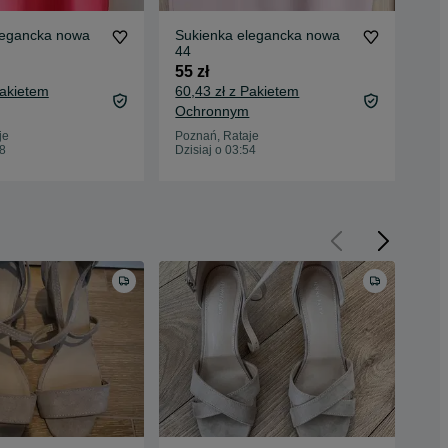
legancka nowa
Sukienka elegancka nowa
Suk
44
44
55 zł
55 
Pakietem
60,43 zł z Pakietem
60,
Ochronnym
Oc
je
Poznań, Rataje
Poz
58
Dzisiaj o 03:54
Dzis