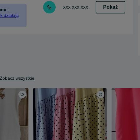
Pokaż
xxx xxx xxx
ane
i
k działają
Zobacz wszystkie