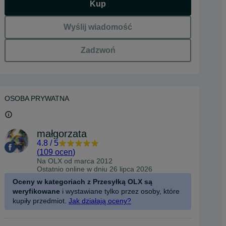
Kup
Wyślij wiadomość
Zadzwoń
OSOBA PRYWATNA
małgorzata
4.8
/
5
(
109 ocen
)
Na OLX od
marca 2012
Ostatnio online w dniu 26 lipca 2026
Oceny w kategoriach z Przesyłką OLX są
weryfikowane
i wystawiane tylko przez osoby, które
kupiły przedmiot.
Jak działają oceny?