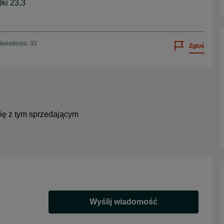
ki 23,3
wietlenia: 33
Zgłoś
się z tym sprzedającym
Wyślij wiadomość