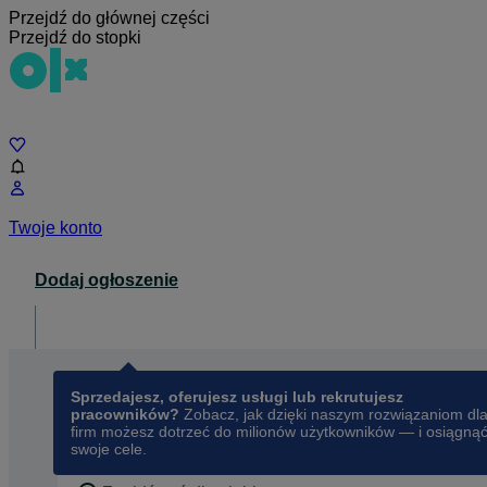
Przejdź do głównej części
Przejdź do stopki
Czat
Twoje konto
Dodaj ogłoszenie
Dla biznesu
opens in a new tab
Sprzedajesz, oferujesz usługi lub rekrutujesz
pracowników?
Zobacz, jak dzięki naszym rozwiązaniom dl
firm możesz dotrzeć do milionów użytkowników — i osiągną
swoje cele.