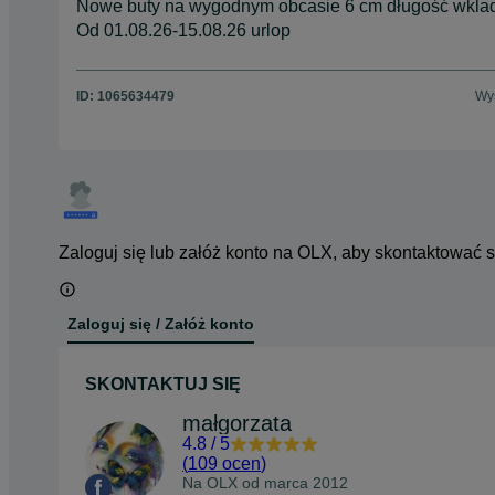
Nowe buty na wygodnym obcasie 6 cm długość wklad
Od 01.08.26-15.08.26 urlop
ID:
1065634479
Wyś
Zaloguj się lub załóż konto na OLX, aby skontaktować 
Zaloguj się / Załóż konto
SKONTAKTUJ SIĘ
małgorzata
4.8
/
5
(
109 ocen
)
Na OLX od
marca 2012