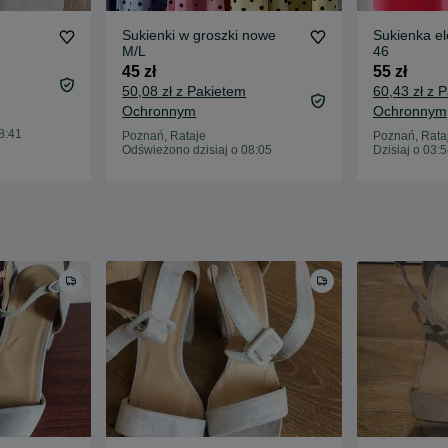
Sukienki w groszki nowe
Sukienka e
M/L
46
45 zł
55 zł
50,08 zł z Pakietem
60,43 zł z 
Ochronnym
Ochronnym
8:41
Poznań, Rataje
Poznań, Rata
Odświeżono dzisiaj o 08:05
Dzisiaj o 03: