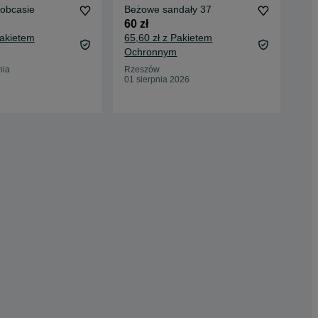
 obcasie
Beżowe sandały 37
Beż
roz
60 zł
65 
Pakietem
65,60 zł z Pakietem
70,
Ochronnym
Oc
nia
Rzeszów
01 sierpnia 2026
Ryb
11 